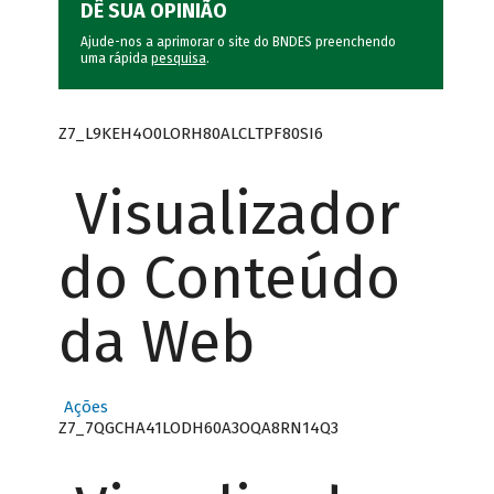
DÊ SUA OPINIÃO
Ajude-nos a aprimorar o site do BNDES preenchendo
uma rápida
pesquisa
.
Z7_L9KEH4O0LORH80ALCLTPF80SI6
Visualizador
do Conteúdo
da Web
Ações
Z7_7QGCHA41LODH60A3OQA8RN14Q3