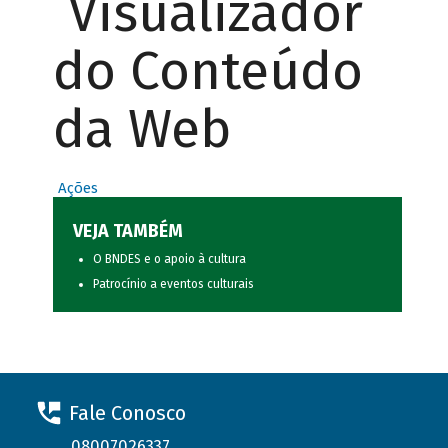
Visualizador
do Conteúdo
da Web
Ações
VEJA TAMBÉM
O BNDES e o apoio à cultura
Patrocínio a eventos culturais
Fale Conosco
08007026337