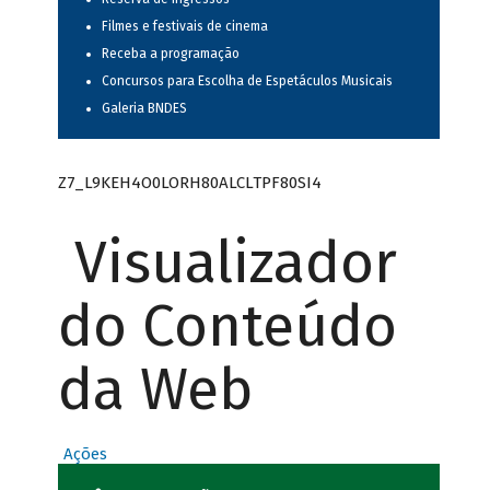
Filmes e festivais de cinema
Receba a programação
Concursos para Escolha de Espetáculos Musicais
Galeria BNDES
Z7_L9KEH4O0LORH80ALCLTPF80SI4
Visualizador
do Conteúdo
da Web
Ações