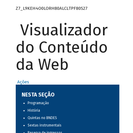
Z7_L9KEH4O0LORH80ALCLTPF80S27
Visualizador
do Conteúdo
da Web
Ações
NESTA SEÇÃO
Programação
História
Quintas no BNDES
Sextas instrumentais
Reserva de ingressos