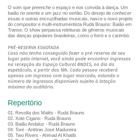
O som que preenche o espaço e nos convida à dança. Um
baião no oriente e um jazz no sertão. Do desejo de conhecer
essas e outras encruzilhadas musicais, nasce o novo projeto
do compositor e multi-instrumentista Rudá Brauns: Baião em
Transe. O show perpassa releituras de gêneros musicais
das danças populares brasileiras, como o forró e o carimbó.
PRÉ-RESERVA ESGOTADA
Caso não tenha conseguido fazer a pré-reserva de seu
lugar pela internet, você ainda pode encontrar ingressos
na recepção do Espaço Cultural BNDES, no dia do
espetáculo, a partir das 18h. Cada pessoa receberá
apenas um ingresso com lugar marcado, estando o
número de ingressos disponíveis sujeito à lotação
máxima do auditório.
Repertório
01. Revolta dos Malês - Rudá Brauns
02. Xote Cigano - Rudá Brauns
03. Baião Andaluz - Rudá Brauns
04. Toré - Antônio José Madureira
05. Two Rivers - Ahmad Al Khatib