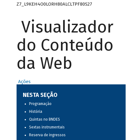
Z7_L9KEH4O0LORH80ALCLTPF80S27
Visualizador
do Conteúdo
da Web
Ações
NESTA SEÇÃO
Programação
História
Quintas no BNDES
Sextas instrumentais
Reserva de ingressos