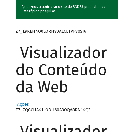
Ajude-nos a aprimorar o site do BNDES preenchendo
uma rápida
pesquisa
.
Z7_L9KEH4O0LORH80ALCLTPF80SI6
Visualizador
do Conteúdo
da Web
Ações
Z7_7QGCHA41LODH60A3OQA8RN14Q3
Visualizador