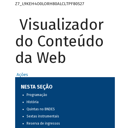
Z7_L9KEH4O0LORH80ALCLTPF80S27
Visualizador
do Conteúdo
da Web
Ações
NESTA SEÇÃO
Programação
História
Quintas no BNDES
Sextas instrumentais
Reserva de ingressos