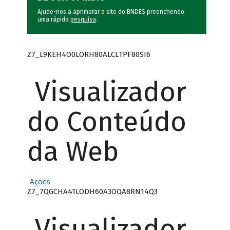
Ajude-nos a aprimorar o site do BNDES preenchendo
uma rápida
pesquisa
.
Z7_L9KEH4O0LORH80ALCLTPF80SI6
Visualizador
do Conteúdo
da Web
Ações
Z7_7QGCHA41LODH60A3OQA8RN14Q3
Visualizador