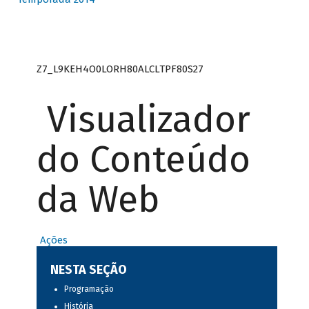
Z7_L9KEH4O0LORH80ALCLTPF80S27
Visualizador
do Conteúdo
da Web
Ações
NESTA SEÇÃO
Programação
História