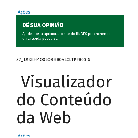
Ações
DÊ SUA OPINIÃO
Ajude-nos a aprimorar o site do BNDES preenchendo
uma rápida
pesquisa
.
Z7_L9KEH4O0LORH80ALCLTPF80SI6
Visualizador
do Conteúdo
da Web
Ações