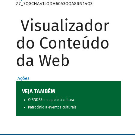
Z7_7QGCHA41LODH60A3OQA8RN14Q3
Visualizador
do Conteúdo
da Web
Ações
VEJA TAMBÉM
O BNDES e o apoio à cultura
Patrocínio a eventos culturais