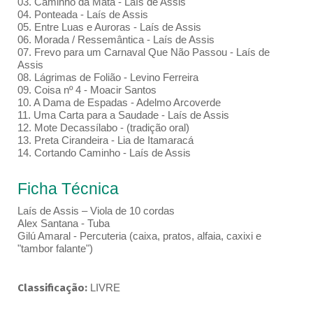
03. Caminho da Mata - Laís de Assis
04. Ponteada - Laís de Assis
05. Entre Luas e Auroras - Laís de Assis
06. Morada / Ressemântica - Laís de Assis
07. Frevo para um Carnaval Que Não Passou - Laís de
Assis
08. Lágrimas de Folião - Levino Ferreira
09. Coisa nº 4 - Moacir Santos
10. A Dama de Espadas - Adelmo Arcoverde
11. Uma Carta para a Saudade - Laís de Assis
12. Mote Decassílabo - (tradição oral)
13. Preta Cirandeira - Lia de Itamaracá
14. Cortando Caminho - Laís de Assis
Ficha Técnica
Laís de Assis – Viola de 10 cordas
Alex Santana - Tuba
Gilú Amaral - Percuteria (caixa, pratos, alfaia, caxixi e
"tambor falante")
Classificação:
LIVRE