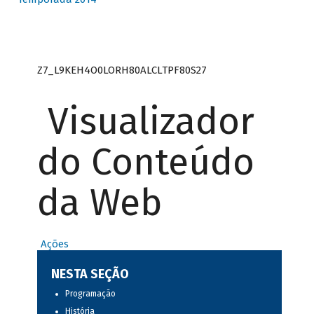
Z7_L9KEH4O0LORH80ALCLTPF80S27
Visualizador
do Conteúdo
da Web
Ações
NESTA SEÇÃO
Programação
História