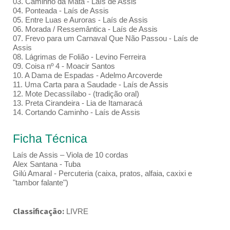
03. Caminho da Mata - Laís de Assis
04. Ponteada - Laís de Assis
05. Entre Luas e Auroras - Laís de Assis
06. Morada / Ressemântica - Laís de Assis
07. Frevo para um Carnaval Que Não Passou - Laís de
Assis
08. Lágrimas de Folião - Levino Ferreira
09. Coisa nº 4 - Moacir Santos
10. A Dama de Espadas - Adelmo Arcoverde
11. Uma Carta para a Saudade - Laís de Assis
12. Mote Decassílabo - (tradição oral)
13. Preta Cirandeira - Lia de Itamaracá
14. Cortando Caminho - Laís de Assis
Ficha Técnica
Laís de Assis – Viola de 10 cordas
Alex Santana - Tuba
Gilú Amaral - Percuteria (caixa, pratos, alfaia, caxixi e
"tambor falante")
Classificação:
LIVRE