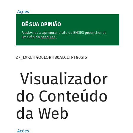
Ações
DÊ SUA OPINIÃO
Ajude-nos a aprimorar o site do BNDES preenchendo
uma rápida
pesquisa
.
Z7_L9KEH4O0LORH80ALCLTPF80SI6
Visualizador
do Conteúdo
da Web
Ações