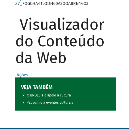
Z7_7QGCHA41LODH60A3OQA8RN14Q3
Visualizador
do Conteúdo
da Web
Ações
VEJA TAMBÉM
O BNDES e o apoio à cultura
Patrocínio a eventos culturais