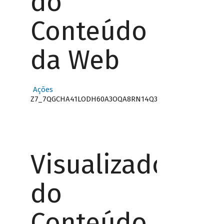
do
Conteúdo
da Web
Ações
Z7_7QGCHA41LODH60A3OQA8RN14Q3
Visualizador
do
Conteúdo