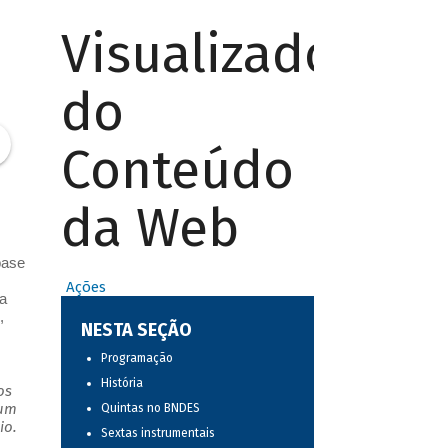
Visualizador
do
Conteúdo
da Web
base
Ações
a
,
NESTA SEÇÃO
Programação
História
os
 um
Quintas no BNDES
io.
Sextas instrumentais