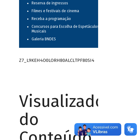
Reserva de ingressos
Filmes e festivais de cinema
Receba a programação
Concursos para Escolha de Espetáculos
Musicais
Galeria BNDES
Z7_L9KEH4O0LORH80ALCLTPF80SI4
Visualizador
do
Conteúdo