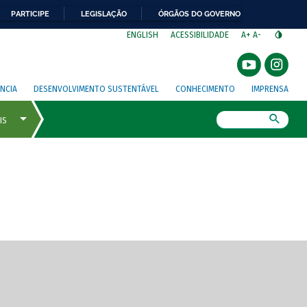
PARTICIPE
LEGISLAÇÃO
ÓRGÃOS DO GOVERNO
⁣
ENGLISH
ACESSIBILIDADE
A+
A-
NCIA
DESENVOLVIMENTO SUSTENTÁVEL
CONHECIMENTO
IMPRENSA
Busca
gem de tela