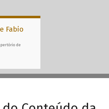
e Fabio
epertório de
r do Conteúdo da