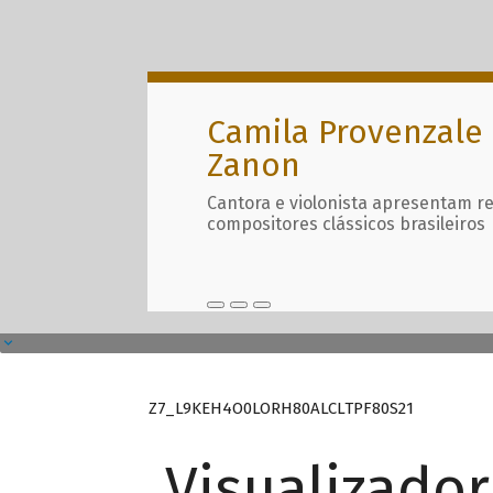
Camila Provenzale 
Zanon
Cantora e violonista apresentam r
compositores clássicos brasileiros
Z7_L9KEH4O0LORH80ALCLTPF80S21
Visualizado