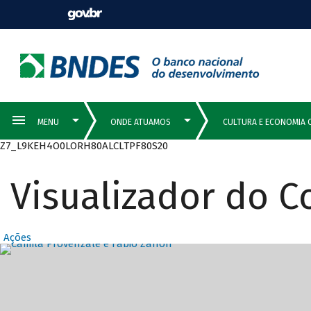
Z7_L9KEH4O0LORH80ALCLTPF80S20
Visualizador do 
Ações
Destaques Prin