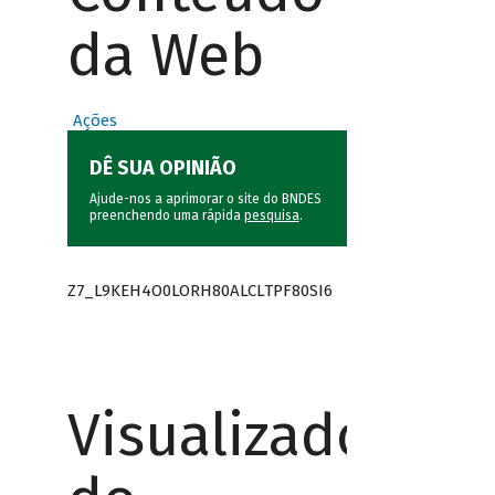
da Web
Ações
DÊ SUA OPINIÃO
Ajude-nos a aprimorar o site do BNDES
preenchendo uma rápida
pesquisa
.
Z7_L9KEH4O0LORH80ALCLTPF80SI6
Visualizador