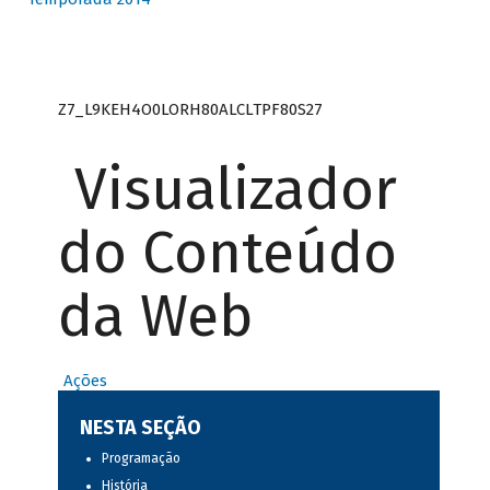
Z7_L9KEH4O0LORH80ALCLTPF80S27
Visualizador
do Conteúdo
da Web
Ações
NESTA SEÇÃO
Programação
História