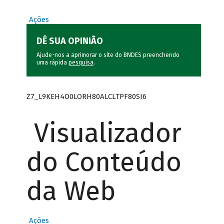
Ações
DÊ SUA OPINIÃO
Ajude-nos a aprimorar o site do BNDES preenchendo
uma rápida
pesquisa
.
Z7_L9KEH4O0LORH80ALCLTPF80SI6
Visualizador
do Conteúdo
da Web
Ações