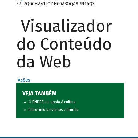
Z7_7QGCHA41LODH60A3OQA8RN14Q3
Visualizador
do Conteúdo
da Web
Ações
VEJA TAMBÉM
O BNDES e o apoio à cultura
Patrocínio a eventos culturais