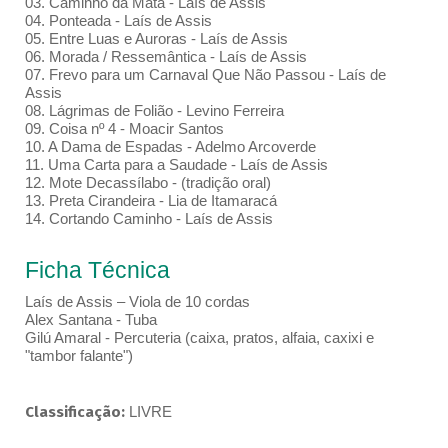
03. Caminho da Mata - Laís de Assis
04. Ponteada - Laís de Assis
05. Entre Luas e Auroras - Laís de Assis
06. Morada / Ressemântica - Laís de Assis
07. Frevo para um Carnaval Que Não Passou - Laís de
Assis
08. Lágrimas de Folião - Levino Ferreira
09. Coisa nº 4 - Moacir Santos
10. A Dama de Espadas - Adelmo Arcoverde
11. Uma Carta para a Saudade - Laís de Assis
12. Mote Decassílabo - (tradição oral)
13. Preta Cirandeira - Lia de Itamaracá
14. Cortando Caminho - Laís de Assis
Ficha Técnica
Laís de Assis – Viola de 10 cordas
Alex Santana - Tuba
Gilú Amaral - Percuteria (caixa, pratos, alfaia, caxixi e
"tambor falante")
Classificação:
LIVRE