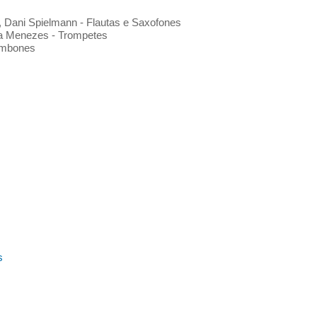
, Dani Spielmann - Flautas e Saxofones
ta Menezes - Trompetes
rombones
s