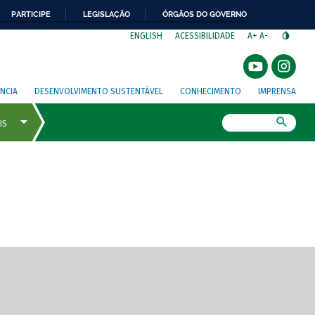
PARTICIPE
LEGISLAÇÃO
ÓRGÃOS DO GOVERNO
⁣
ENGLISH
ACESSIBILIDADE
A+
A-
NCIA
DESENVOLVIMENTO SUSTENTÁVEL
CONHECIMENTO
IMPRENSA
Busca
gem de tela