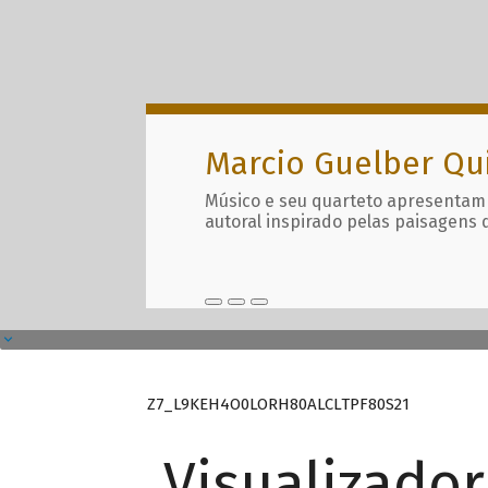
Marcio Guelber Qu
Músico e seu quarteto apresentam
autoral inspirado pelas paisagens 
Z7_L9KEH4O0LORH80ALCLTPF80S21
Visualizado