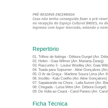
PRÉ-RESERVA ENCERRADA
Caso não tenha conseguido fazer a pré-reserv
na recepção do Espaço Cultural BNDES, no di
ingresso com lugar marcado, estando o númer
Repertório
01. Trilhos de Itatinga - Débora Gurgel (Arr. Dé
02. Helen - Gaia Wilmer (Arr. Mariana Zwarg)
03. Rascunho 3 - Louise Woolley (Arr. Gaia Wil
04. Toada para Sojourner - Aline Gonçalves (Arr
05. O Ar da Graça - Marlene Souza Lima (Arr. 
06. Insólito - Kalu Coelho (Arr. Aline Gonçalves)
07. Sapateando na Chora - Laila Aurore (Arr. B
08. Chegada - Luísa Mitre (Arr. Débora Gurgel)
09. De Volta ao Ceará - Carol Panesi (Arr. Carol
Ficha Técnica