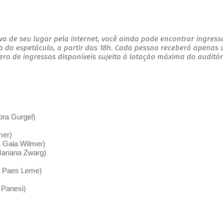
a de seu lugar pela internet, você ainda pode encontrar ingress
a do espetáculo, a partir das 18h. Cada pessoa receberá apenas
o de ingressos disponíveis sujeito à lotação máxima do auditór
bora Gurgel)
mer)
. Gaia Wilmer)
Mariana Zwarg)
ia Paes Leme)
 Panesi)