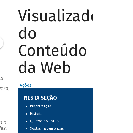
Visualizador
do
Conteúdo
da Web
is
Ações
2020,
NESTA SEÇÃO
Programação
História
Quintas no BNDES
a o
das.
Sextas instrumentais