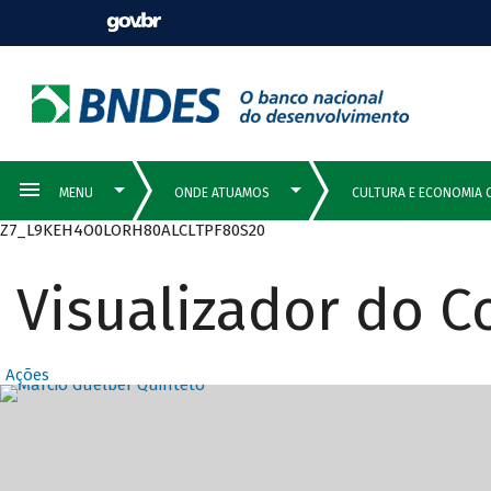
Z7_L9KEH4O0LORH80ALCLTPF80S20
Visualizador do 
Ações
Destaques Prin