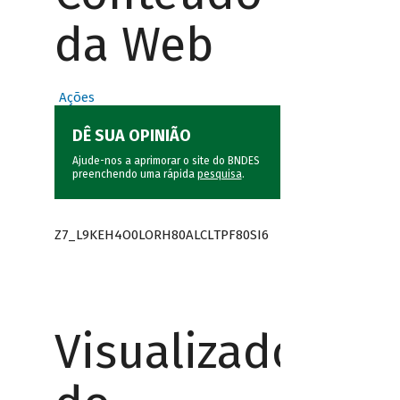
da Web
Ações
DÊ SUA OPINIÃO
Ajude-nos a aprimorar o site do BNDES
preenchendo uma rápida
pesquisa
.
Z7_L9KEH4O0LORH80ALCLTPF80SI6
Visualizador