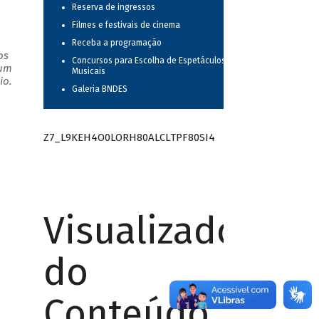
Reserva de ingressos
Filmes e festivais de cinema
Receba a programação
os
Concursos para Escolha de Espetáculos
 um
Musicais
io.
Galeria BNDES
Z7_L9KEH4O0LORH80ALCLTPF80SI4
Visualizador
do
Conteúdo