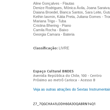
Aline Gonçalves - Flautas
Denize Rodrigues, Mônica Ávila, Joana Saraiva
Daiana Broedel, Bianca Santos, Sara Leite, Gu
Kethin Iasmin, Kátia Preta, Juliana Gomes - T
Mariana Trigo - Tuba
Cristina Bhering - Piano
Camila Rocha - Baixo
Georgia Camara - Bateria
Classificação:
LIVRE
Espaço Cultural BNDES
Avenida República do Chile, 100 - Centro
Próximo ao metrô Carioca - Acesso B
Veja as outras atrações do Sextas Instrumentai
Z7_7QGCHA41LODH60A3OQA8RN14Q1