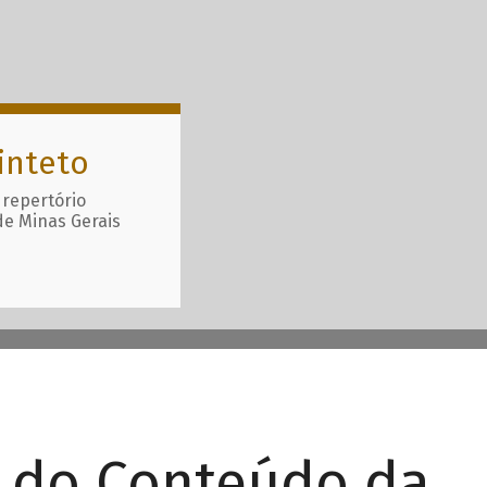
inteto
 repertório
de Minas Gerais
r do Conteúdo da