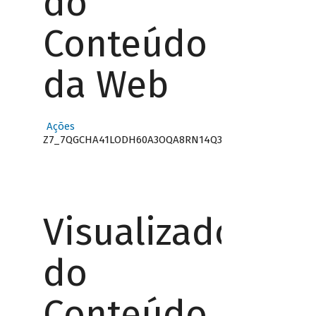
do
Conteúdo
da Web
Ações
Z7_7QGCHA41LODH60A3OQA8RN14Q3
Visualizador
do
Conteúdo