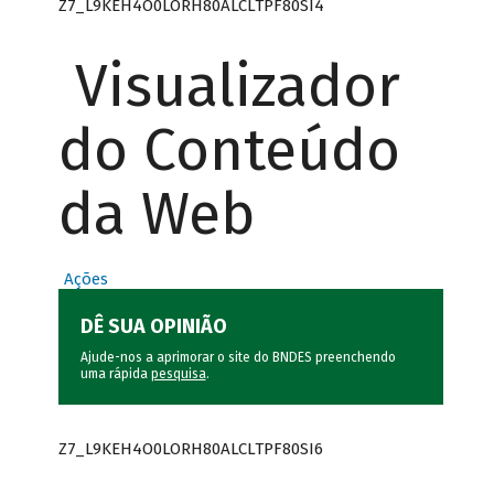
Z7_L9KEH4O0LORH80ALCLTPF80SI4
Visualizador
do Conteúdo
da Web
Ações
DÊ SUA OPINIÃO
Ajude-nos a aprimorar o site do BNDES preenchendo
uma rápida
pesquisa
.
Z7_L9KEH4O0LORH80ALCLTPF80SI6