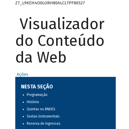
Z7_L9KEH4O0LORH80ALCLTPF80S27
Visualizador
do Conteúdo
da Web
Ações
NESTA SEÇÃO
Programação
História
Quintas no BNDES
Sextas instrumentais
Reserva de ingressos