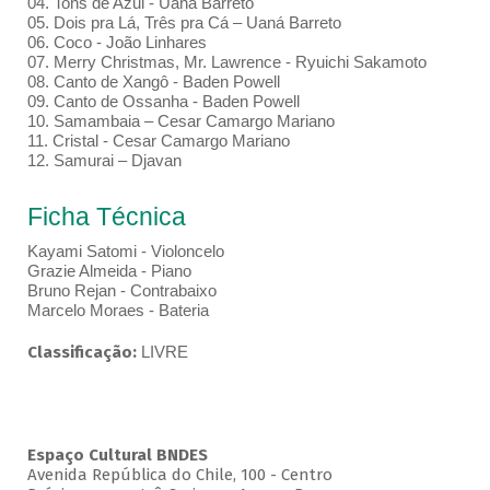
04. Tons de Azul - Uaná Barreto
05. Dois pra Lá, Três pra Cá – Uaná Barreto
06. Coco - João Linhares
07. Merry Christmas, Mr. Lawrence - Ryuichi Sakamoto
08. Canto de Xangô - Baden Powell
09. Canto de Ossanha - Baden Powell
10. Samambaia – Cesar Camargo Mariano
11. Cristal - Cesar Camargo Mariano
12. Samurai – Djavan
Ficha Técnica
Kayami Satomi - Violoncelo
Grazie Almeida - Piano
Bruno Rejan - Contrabaixo
Marcelo Moraes - Bateria
Classificação:
LIVRE
Espaço Cultural BNDES
Avenida República do Chile, 100 - Centro