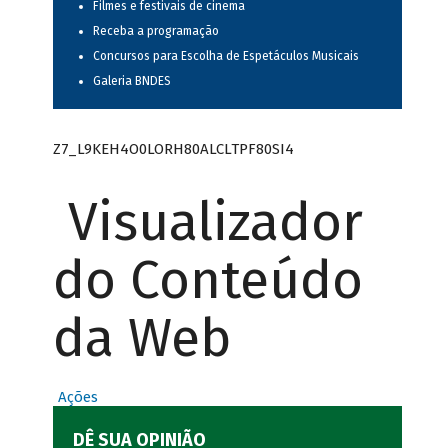
Filmes e festivais de cinema
Receba a programação
Concursos para Escolha de Espetáculos Musicais
Galeria BNDES
Z7_L9KEH4O0LORH80ALCLTPF80SI4
Visualizador
do Conteúdo
da Web
Ações
DÊ SUA OPINIÃO