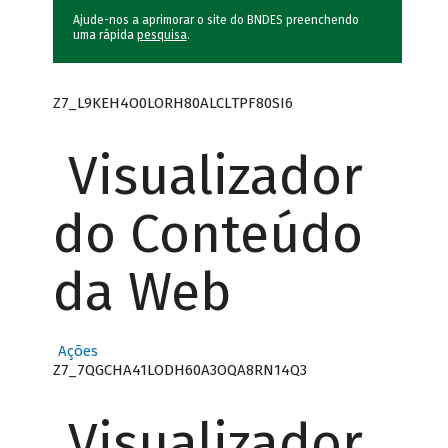
Ajude-nos a aprimorar o site do BNDES preenchendo
uma rápida
pesquisa
.
Z7_L9KEH4O0LORH80ALCLTPF80SI6
Visualizador
do Conteúdo
da Web
Ações
Z7_7QGCHA41LODH60A3OQA8RN14Q3
Visualizador