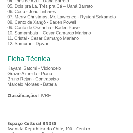
04. Tons de Azul - Uaná Barreto
05. Dois pra Lá, Três pra Cá – Uaná Barreto
06. Coco - João Linhares
07. Merry Christmas, Mr. Lawrence - Ryuichi Sakamoto
08. Canto de Xangô - Baden Powell
09. Canto de Ossanha - Baden Powell
10. Samambaia – Cesar Camargo Mariano
11. Cristal - Cesar Camargo Mariano
12. Samurai – Djavan
Ficha Técnica
Kayami Satomi - Violoncelo
Grazie Almeida - Piano
Bruno Rejan - Contrabaixo
Marcelo Moraes - Bateria
Classificação:
LIVRE
Espaço Cultural BNDES
Avenida República do Chile, 100 - Centro