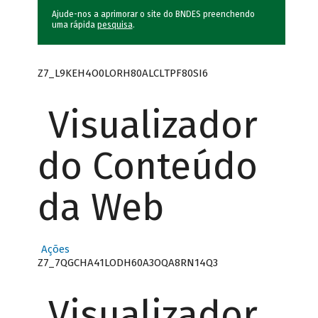
Ajude-nos a aprimorar o site do BNDES preenchendo
uma rápida
pesquisa
.
Z7_L9KEH4O0LORH80ALCLTPF80SI6
Visualizador
do Conteúdo
da Web
Ações
Z7_7QGCHA41LODH60A3OQA8RN14Q3
Visualizador