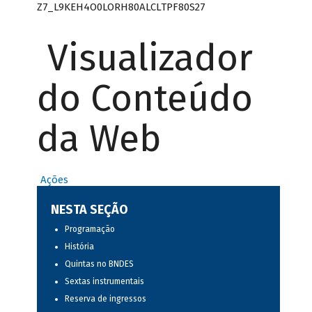
Z7_L9KEH4O0LORH80ALCLTPF80S27
Visualizador
do Conteúdo
da Web
Ações
NESTA SEÇÃO
Programação
História
Quintas no BNDES
Sextas instrumentais
Reserva de ingressos