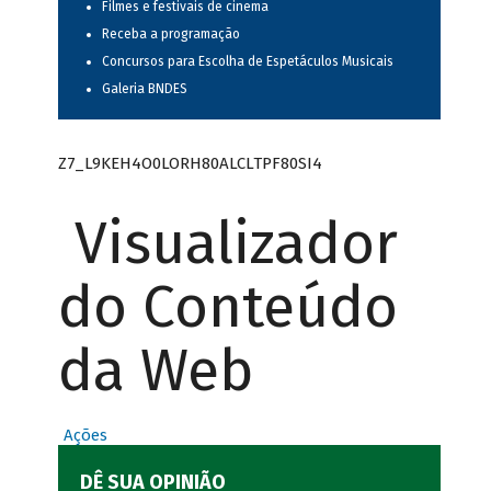
Filmes e festivais de cinema
Receba a programação
Concursos para Escolha de Espetáculos Musicais
Galeria BNDES
Z7_L9KEH4O0LORH80ALCLTPF80SI4
Visualizador
do Conteúdo
da Web
Ações
DÊ SUA OPINIÃO