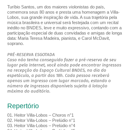
Turíbio Santos, um dos maiores violonistas do país,
comemora seus 80 anos e presta uma homenagem a Villa-
Lobos, sua grande inspiração de vida. A sua trajetória pela
música brasileira e universal será festejada com um recital
inédito no BNDES, leve e muito expressivo, contando com a
participação especial de duas convidadas e amigas de longa
data: Maria Teresa Madeira, pianista, e Carol McDavit,
soprano.
PRÉ-RESERVA ESGOTADA
Caso não tenha conseguido fazer a pré-reserva de seu
lugar pela internet, você ainda pode encontrar ingressos
na recepção do Espaço Cultural BNDES, no dia do
espetáculo, a partir das 18h. Cada pessoa receberá
apenas um ingresso com lugar marcado, estando o
número de ingressos disponíveis sujeito à lotação
máxima do auditório.
Repertório
01. Heitor Villa-Lobos – Choros n°1
02. Heitor Villa-Lobos – Prelúdio n°1
03. Heitor Villa-Lobos – Prelúdio n°4