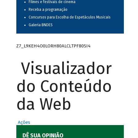
Filmes e festivais de cinema
Receba a programação
Concursos para Escolha de Espetáculos Musicais
Galeria BNDES
Z7_L9KEH4O0LORH80ALCLTPF80SI4
Visualizador
do Conteúdo
da Web
Ações
DÊ SUA OPINIÃO