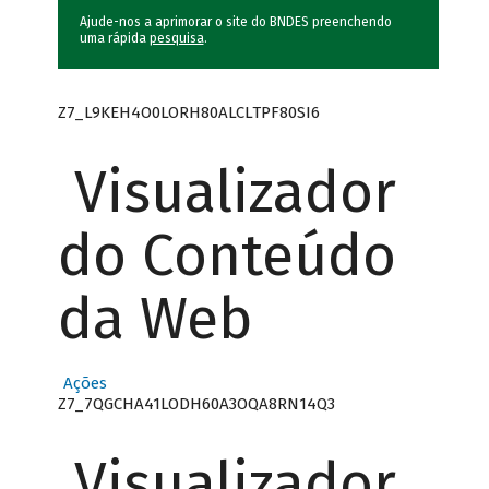
Ajude-nos a aprimorar o site do BNDES preenchendo
uma rápida
pesquisa
.
Z7_L9KEH4O0LORH80ALCLTPF80SI6
Visualizador
do Conteúdo
da Web
Ações
Z7_7QGCHA41LODH60A3OQA8RN14Q3
Visualizador