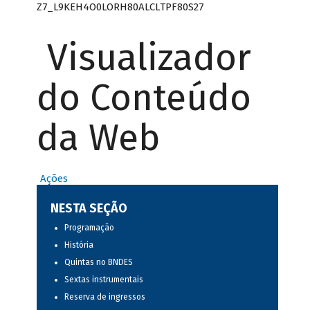
Z7_L9KEH4O0LORH80ALCLTPF80S27
Visualizador
do Conteúdo
da Web
Ações
NESTA SEÇÃO
Programação
História
Quintas no BNDES
Sextas instrumentais
Reserva de ingressos