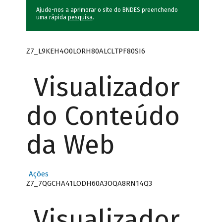
Ajude-nos a aprimorar o site do BNDES preenchendo
uma rápida
pesquisa
.
Z7_L9KEH4O0LORH80ALCLTPF80SI6
Visualizador
do Conteúdo
da Web
Ações
Z7_7QGCHA41LODH60A3OQA8RN14Q3
Visualizador