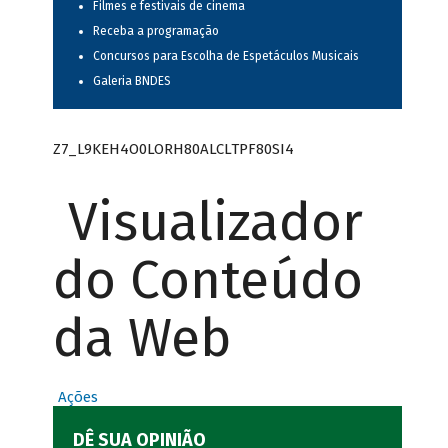
Filmes e festivais de cinema
Receba a programação
Concursos para Escolha de Espetáculos Musicais
Galeria BNDES
Z7_L9KEH4O0LORH80ALCLTPF80SI4
Visualizador
do Conteúdo
da Web
Ações
DÊ SUA OPINIÃO