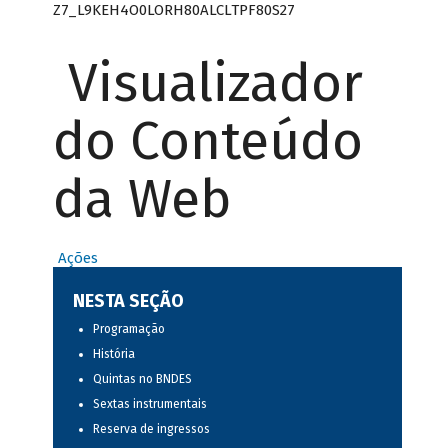
Z7_L9KEH4O0LORH80ALCLTPF80S27
Visualizador
do Conteúdo
da Web
Ações
NESTA SEÇÃO
Programação
História
Quintas no BNDES
Sextas instrumentais
Reserva de ingressos