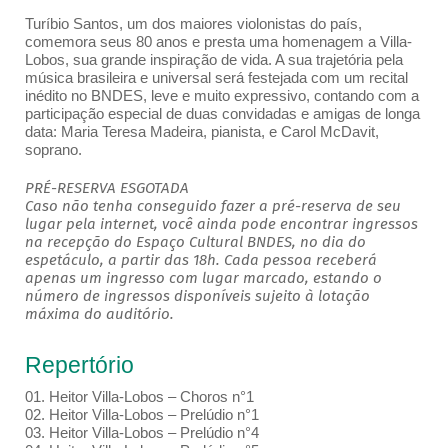
Turíbio Santos, um dos maiores violonistas do país,
comemora seus 80 anos e presta uma homenagem a Villa-
Lobos, sua grande inspiração de vida. A sua trajetória pela
música brasileira e universal será festejada com um recital
inédito no BNDES, leve e muito expressivo, contando com a
participação especial de duas convidadas e amigas de longa
data: Maria Teresa Madeira, pianista, e Carol McDavit,
soprano.
PRÉ-RESERVA ESGOTADA
Caso não tenha conseguido fazer a pré-reserva de seu
lugar pela internet, você ainda pode encontrar ingressos
na recepção do Espaço Cultural BNDES, no dia do
espetáculo, a partir das 18h. Cada pessoa receberá
apenas um ingresso com lugar marcado, estando o
número de ingressos disponíveis sujeito à lotação
máxima do auditório.
Repertório
01. Heitor Villa-Lobos – Choros n°1
02. Heitor Villa-Lobos – Prelúdio n°1
03. Heitor Villa-Lobos – Prelúdio n°4