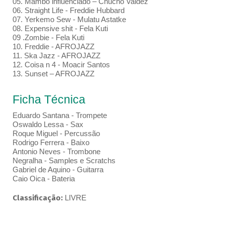
05. Mambo influenciado – Chucho Valdez
06. Straight Life - Freddie Hubbard
07. Yerkemo Sew - Mulatu Astatke
08. Expensive shit - Fela Kuti
09 .Zombie - Fela Kuti
10. Freddie - AFROJAZZ
11. Ska Jazz - AFROJAZZ
12. Coisa n 4 - Moacir Santos
13. Sunset – AFROJAZZ
Ficha Técnica
Eduardo Santana - Trompete
Oswaldo Lessa - Sax
Roque Miguel - Percussão
Rodrigo Ferrera - Baixo
Antonio Neves - Trombone
Negralha - Samples e Scratchs
Gabriel de Aquino - Guitarra
Caio Oica - Bateria
Classificação:
LIVRE