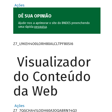
Ações
DÊ SUA OPINIÃO
Ajude-nos a aprimorar o site do BNDES preenchendo
uma rápida
pesquisa
.
Z7_L9KEH4O0LORH80ALCLTPF80SI6
Visualizador
do Conteúdo
da Web
Ações
Z7_7QGCHA41LODH60A3OQA8RN14Q3