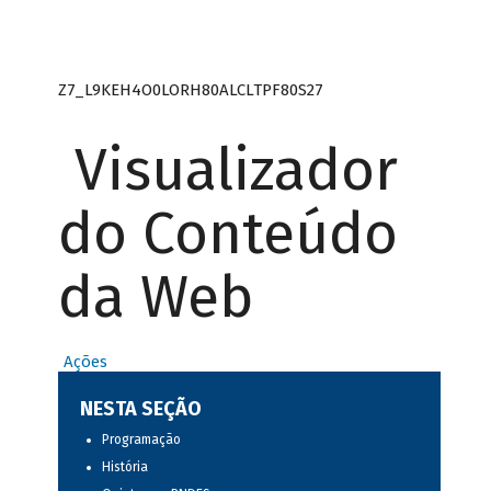
Z7_L9KEH4O0LORH80ALCLTPF80S27
Visualizador
do Conteúdo
da Web
Ações
NESTA SEÇÃO
Programação
História