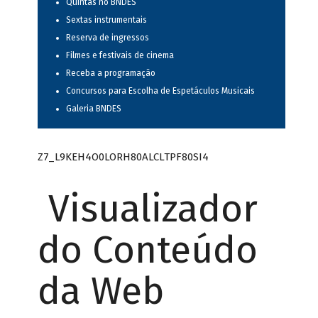
Quintas no BNDES
Sextas instrumentais
Reserva de ingressos
Filmes e festivais de cinema
Receba a programação
Concursos para Escolha de Espetáculos Musicais
Galeria BNDES
Z7_L9KEH4O0LORH80ALCLTPF80SI4
Visualizador
do Conteúdo
da Web