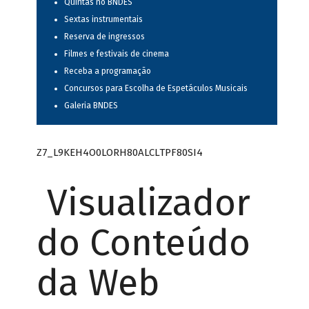
Quintas no BNDES
Sextas instrumentais
Reserva de ingressos
Filmes e festivais de cinema
Receba a programação
Concursos para Escolha de Espetáculos Musicais
Galeria BNDES
Z7_L9KEH4O0LORH80ALCLTPF80SI4
Visualizador
do Conteúdo
da Web