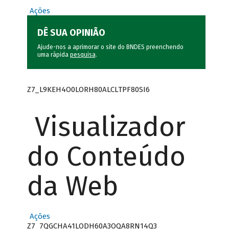
Ações
DÊ SUA OPINIÃO
Ajude-nos a aprimorar o site do BNDES preenchendo
uma rápida
pesquisa
.
Z7_L9KEH4O0LORH80ALCLTPF80SI6
Visualizador
do Conteúdo
da Web
Ações
Z7_7QGCHA41LODH60A3OQA8RN14Q3