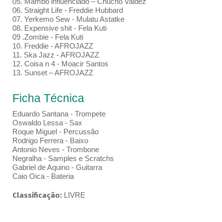
05. Mambo influenciado – Chucho Valdez
06. Straight Life - Freddie Hubbard
07. Yerkemo Sew - Mulatu Astatke
08. Expensive shit - Fela Kuti
09 .Zombie - Fela Kuti
10. Freddie - AFROJAZZ
11. Ska Jazz - AFROJAZZ
12. Coisa n 4 - Moacir Santos
13. Sunset – AFROJAZZ
Ficha Técnica
Eduardo Santana - Trompete
Oswaldo Lessa - Sax
Roque Miguel - Percussão
Rodrigo Ferrera - Baixo
Antonio Neves - Trombone
Negralha - Samples e Scratchs
Gabriel de Aquino - Guitarra
Caio Oica - Bateria
Classificação:
LIVRE