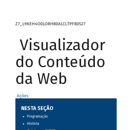
Z7_L9KEH4O0LORH80ALCLTPF80S27
Visualizador
do Conteúdo
da Web
Ações
NESTA SEÇÃO
Programação
História