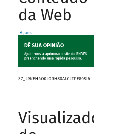
da Web
Ações
DÊ SUA OPINIÃO
Ajude-nos a aprimorar o site do BNDES
preenchendo uma rápida
pesquisa
.
Z7_L9KEH4O0LORH80ALCLTPF80SI6
Visualizador