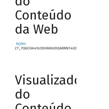
do
Conteúdo
da Web
Ações
Z7_7QGCHA41LODH60A3OQA8RN14Q3
Visualizador
do
Conteúdo