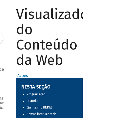
Visualizador
do
Conteúdo
da Web
ica
Ações
NESTA SEÇÃO
Programação
os
História
 um
io.
Quintas no BNDES
Sextas instrumentais