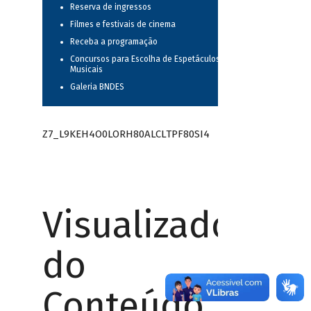
Reserva de ingressos
Filmes e festivais de cinema
Receba a programação
Concursos para Escolha de Espetáculos
Musicais
Galeria BNDES
Z7_L9KEH4O0LORH80ALCLTPF80SI4
Visualizador
do
Conteúdo