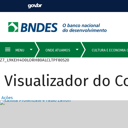
Z7_L9KEH4O0LORH80ALCLTPF80S20
Visualizador do 
Ações
Destaques Prin