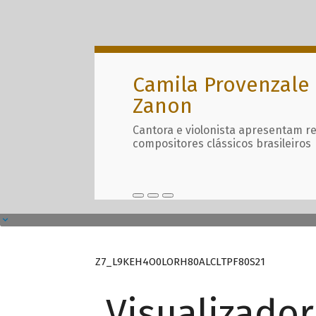
Camila Provenzale 
Zanon
Cantora e violonista apresentam r
compositores clássicos brasileiros
Z7_L9KEH4O0LORH80ALCLTPF80S21
Visualizado