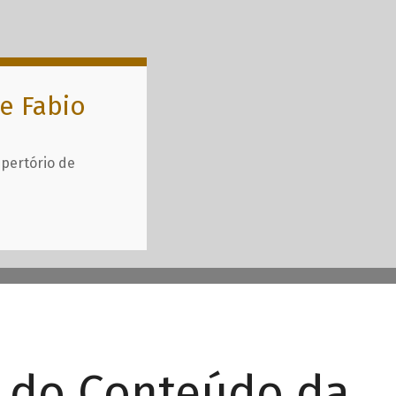
e Fabio
epertório de
r do Conteúdo da