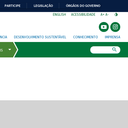
PARTICIPE
LEGISLAÇÃO
ÓRGÃOS DO GOVERNO
⁣
ENGLISH
ACESSIBILIDADE
A+
A-
NCIA
DESENVOLVIMENTO SUSTENTÁVEL
CONHECIMENTO
IMPRENSA
Busca
gem de tela