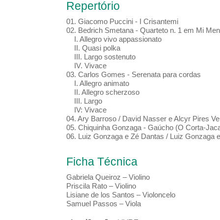
Repertório
01. Giacomo Puccini - I Crisantemi
02. Bedrich Smetana - Quarteto n. 1 em Mi Men
I. Allegro vivo appassionato
II. Quasi polka
III. Largo sostenuto
IV. Vivace
03. Carlos Gomes - Serenata para cordas
I. Allegro animato
II. Allegro scherzoso
III. Largo
IV: Vivace
04. Ary Barroso / David Nasser e Alcyr Pires Ver
05. Chiquinha Gonzaga - Gaúcho (O Corta-Jac
06. Luiz Gonzaga e Zé Dantas / Luiz Gonzaga e H
Ficha Técnica
Gabriela Queiroz – Violino
Priscila Rato – Violino
Lisiane de los Santos – Violoncelo
Samuel Passos – Viola