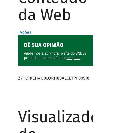
da Web
Ações
DÊ SUA OPINIÃO
Ajude-nos a aprimorar o site do BNDES
preenchendo uma rápida
pesquisa
.
Z7_L9KEH4O0LORH80ALCLTPF80SI6
Visualizador