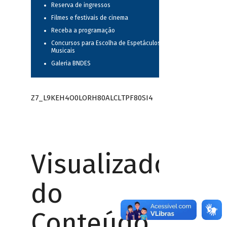
Reserva de ingressos
Filmes e festivais de cinema
Receba a programação
Concursos para Escolha de Espetáculos
Musicais
Galeria BNDES
Z7_L9KEH4O0LORH80ALCLTPF80SI4
Visualizador
do
Conteúdo