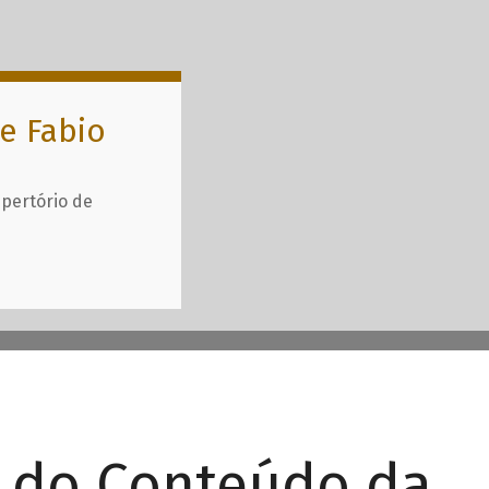
e Fabio
epertório de
r do Conteúdo da