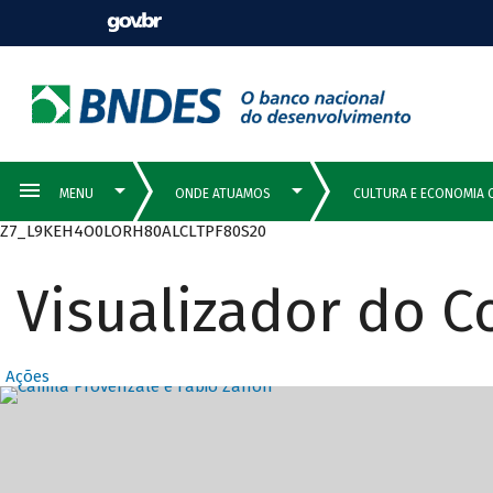
Z7_L9KEH4O0LORH80ALCLTPF80S20
Visualizador do 
Ações
Destaques Prin