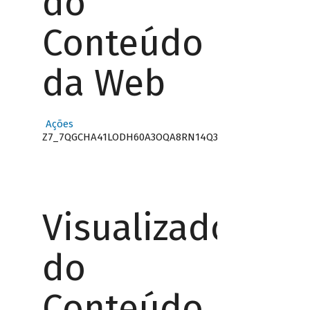
do
Conteúdo
da Web
Ações
Z7_7QGCHA41LODH60A3OQA8RN14Q3
Visualizador
do
Conteúdo