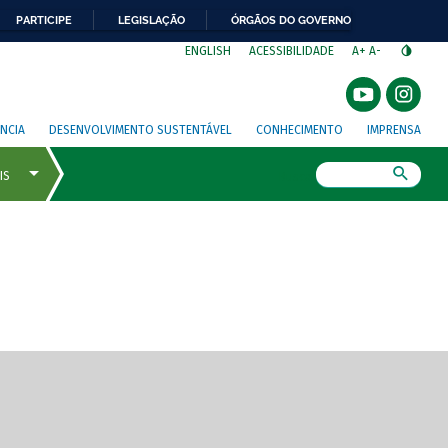
PARTICIPE
LEGISLAÇÃO
ÓRGÃOS DO GOVERNO
⁣
ENGLISH
ACESSIBILIDADE
A+
A-
NCIA
DESENVOLVIMENTO SUSTENTÁVEL
CONHECIMENTO
IMPRENSA
Busca
gem de tela