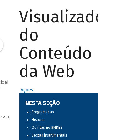
Visualizador
do
Conteúdo
da Web
ical
u
Ações
NESTA SEÇÃO
Programação
resso
História
Quintas no BNDES
Sextas instrumentais