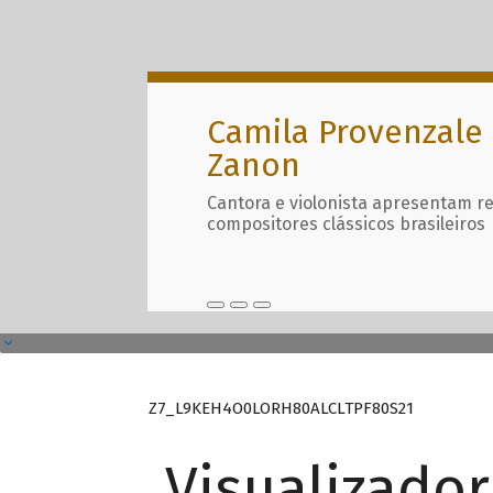
Camila Provenzale 
Zanon
Cantora e violonista apresentam r
compositores clássicos brasileiros
Z7_L9KEH4O0LORH80ALCLTPF80S21
Visualizado