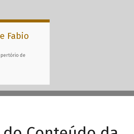
e Fabio
epertório de
r do Conteúdo da