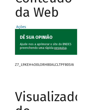
da Web
Ações
DÊ SUA OPINIÃO
Ajude-nos a aprimorar o site do BNDES
preenchendo uma rápida
pesquisa
.
Z7_L9KEH4O0LORH80ALCLTPF80SI6
Visualizador