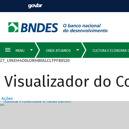
Z7_L9KEH4O0LORH80ALCLTPF80S20
Visualizador do 
Ações
Destaques Prin