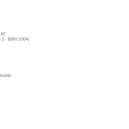
.87
º. 2 - BWV 1004)
truído