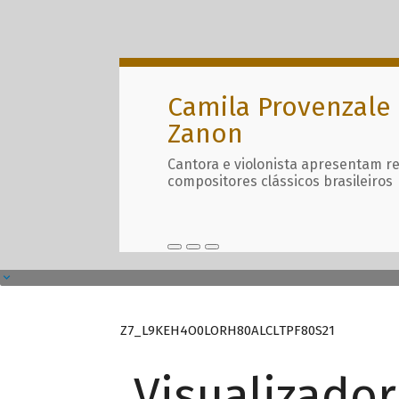
Camila Provenzale 
Zanon
Cantora e violonista apresentam r
compositores clássicos brasileiros
Z7_L9KEH4O0LORH80ALCLTPF80S21
Visualizado