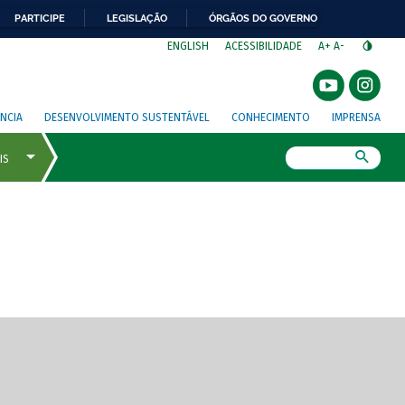
PARTICIPE
LEGISLAÇÃO
ÓRGÃOS DO GOVERNO
⁣
ENGLISH
ACESSIBILIDADE
A+
A-
NCIA
DESENVOLVIMENTO SUSTENTÁVEL
CONHECIMENTO
IMPRENSA
Busca
gem de tela