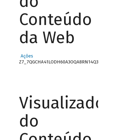
do
Conteúdo
da Web
Ações
Z7_7QGCHA41LODH60A3OQA8RN14Q3
Visualizador
do
Conteúdo