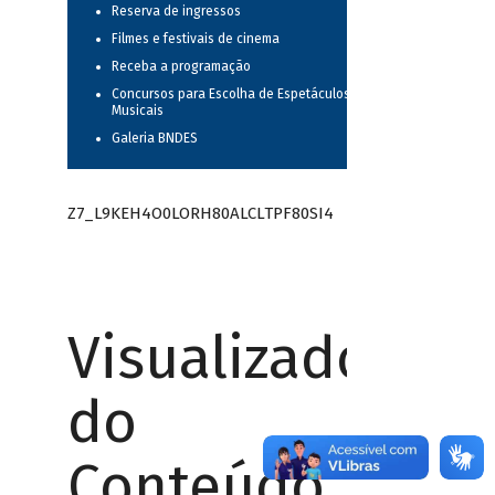
Reserva de ingressos
Filmes e festivais de cinema
Receba a programação
Concursos para Escolha de Espetáculos
Musicais
Galeria BNDES
Z7_L9KEH4O0LORH80ALCLTPF80SI4
Visualizador
do
Conteúdo