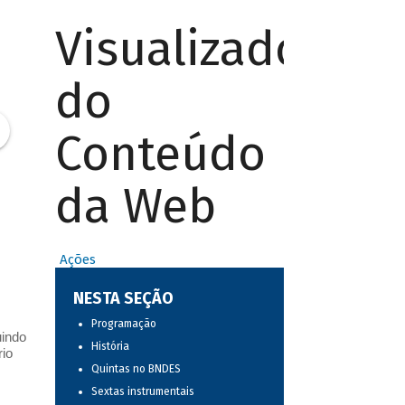
Visualizador
do
Conteúdo
da Web
Ações
NESTA SEÇÃO
Programação
uindo
História
rio
Quintas no BNDES
Sextas instrumentais