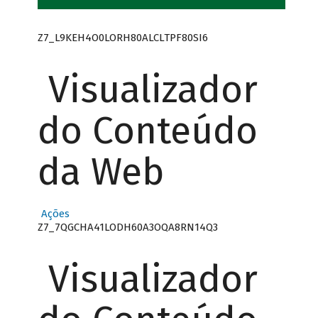
Z7_L9KEH4O0LORH80ALCLTPF80SI6
Visualizador
do Conteúdo
da Web
Ações
Z7_7QGCHA41LODH60A3OQA8RN14Q3
Visualizador