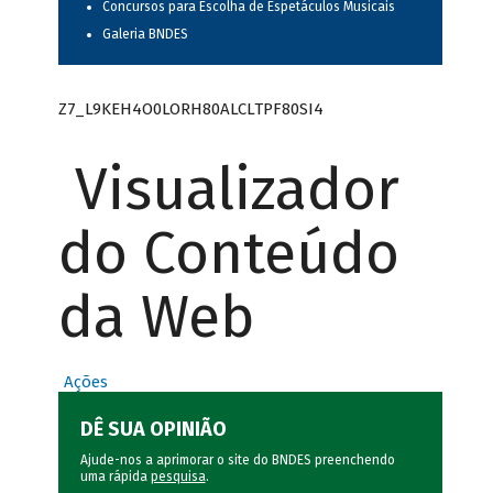
Concursos para Escolha de Espetáculos Musicais
Galeria BNDES
Z7_L9KEH4O0LORH80ALCLTPF80SI4
Visualizador
do Conteúdo
da Web
Ações
DÊ SUA OPINIÃO
Ajude-nos a aprimorar o site do BNDES preenchendo
uma rápida
pesquisa
.