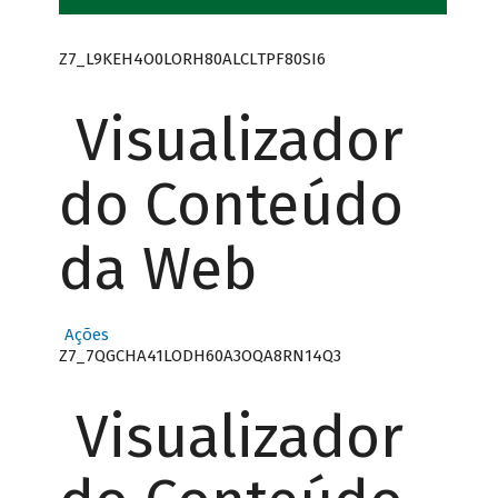
Z7_L9KEH4O0LORH80ALCLTPF80SI6
Visualizador
do Conteúdo
da Web
Ações
Z7_7QGCHA41LODH60A3OQA8RN14Q3
Visualizador