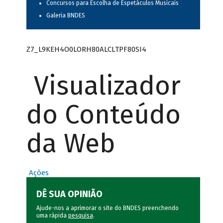
Concursos para Escolha de Espetáculos Musicais
Galeria BNDES
Z7_L9KEH4O0LORH80ALCLTPF80SI4
Visualizador
do Conteúdo
da Web
Ações
DÊ SUA OPINIÃO
Ajude-nos a aprimorar o site do BNDES preenchendo
uma rápida
pesquisa
.