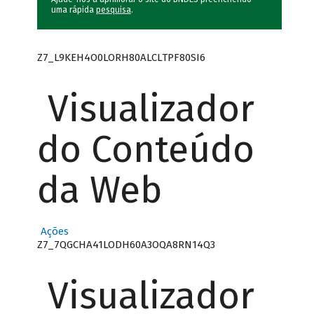
uma rápida
pesquisa
.
Z7_L9KEH4O0LORH80ALCLTPF80SI6
Visualizador
do Conteúdo
da Web
Ações
Z7_7QGCHA41LODH60A3OQA8RN14Q3
Visualizador