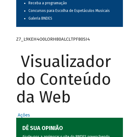
Receba a programação
Concursos para Escolha de Espetáculos Musicais
Galeria BNDES
Z7_L9KEH4O0LORH80ALCLTPF80SI4
Visualizador
do Conteúdo
da Web
Ações
DÊ SUA OPINIÃO
Ajude-nos a aprimorar o site do BNDES preenchendo