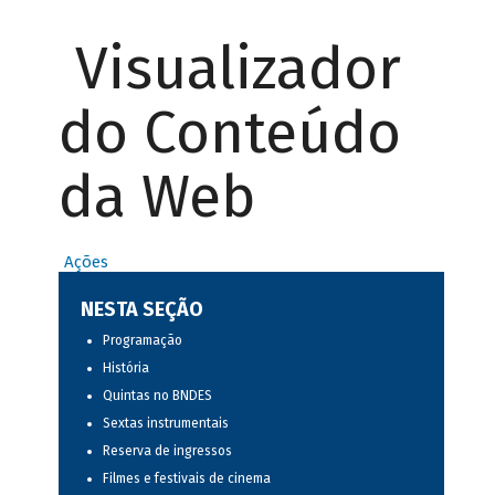
Visualizador
do Conteúdo
da Web
Ações
NESTA SEÇÃO
Programação
História
Quintas no BNDES
Sextas instrumentais
Reserva de ingressos
Filmes e festivais de cinema