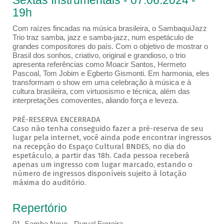
Sextas Instrumentais - 07.06.2024 -
19h
Com raízes fincadas na música brasileira, o SambaquiJazz
Trio traz samba, jazz e samba-jazz, num espetáculo de
grandes compositores do país. Com o objetivo de mostrar o
Brasil dos sonhos, criativo, original e grandioso, o trio
apresenta referências como Moacir Santos, Hermeto
Pascoal, Tom Jobim e Egberto Gismonti. Em harmonia, eles
transformam o show em uma celebração à música e à
cultura brasileira, com virtuosismo e técnica, além das
interpretações comoventes, aliando força e leveza.
PRÉ-RESERVA ENCERRADA
Caso não tenha conseguido fazer a pré-reserva de seu
lugar pela internet, você ainda pode encontrar ingressos
na recepção do Espaço Cultural BNDES, no dia do
espetáculo, a partir das 18h. Cada pessoa receberá
apenas um ingresso com lugar marcado, estando o
número de ingressos disponíveis sujeito à lotação
máxima do auditório.
Repertório
01. Samba Novo - Durval Ferreira