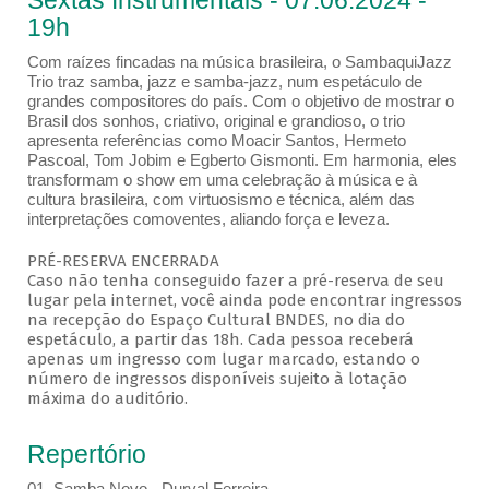
Sextas Instrumentais - 07.06.2024 -
19h
Com raízes fincadas na música brasileira, o SambaquiJazz
Trio traz samba, jazz e samba-jazz, num espetáculo de
grandes compositores do país. Com o objetivo de mostrar o
Brasil dos sonhos, criativo, original e grandioso, o trio
apresenta referências como Moacir Santos, Hermeto
Pascoal, Tom Jobim e Egberto Gismonti. Em harmonia, eles
transformam o show em uma celebração à música e à
cultura brasileira, com virtuosismo e técnica, além das
interpretações comoventes, aliando força e leveza.
PRÉ-RESERVA ENCERRADA
Caso não tenha conseguido fazer a pré-reserva de seu
lugar pela internet, você ainda pode encontrar ingressos
na recepção do Espaço Cultural BNDES, no dia do
espetáculo, a partir das 18h. Cada pessoa receberá
apenas um ingresso com lugar marcado, estando o
número de ingressos disponíveis sujeito à lotação
máxima do auditório.
Repertório
01. Samba Novo - Durval Ferreira