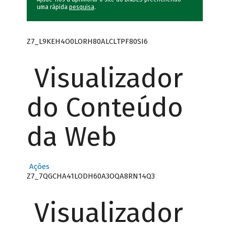
uma rápida
pesquisa
.
Z7_L9KEH4O0LORH80ALCLTPF80SI6
Visualizador
do Conteúdo
da Web
Ações
Z7_7QGCHA41LODH60A3OQA8RN14Q3
Visualizador