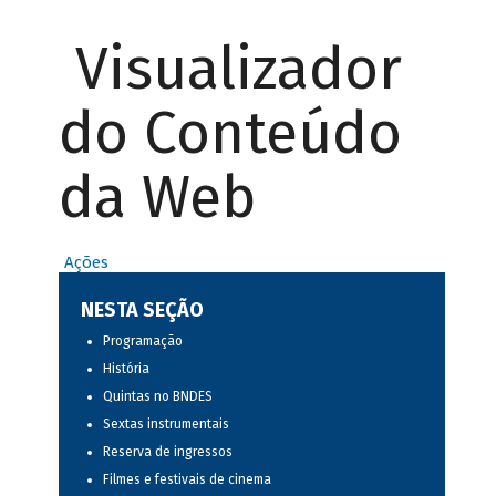
Visualizador
do Conteúdo
da Web
Ações
NESTA SEÇÃO
Programação
História
Quintas no BNDES
Sextas instrumentais
Reserva de ingressos
Filmes e festivais de cinema