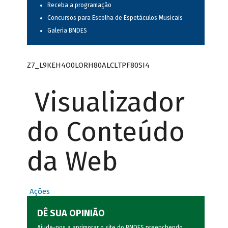
Receba a programação
Concursos para Escolha de Espetáculos Musicais
Galeria BNDES
Z7_L9KEH4O0LORH80ALCLTPF80SI4
Visualizador
do Conteúdo
da Web
Ações
DÊ SUA OPINIÃO
Ajude-nos a aprimorar o site do BNDES preenchendo