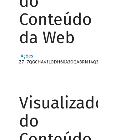
do
Conteúdo
da Web
Ações
Z7_7QGCHA41LODH60A3OQA8RN14Q3
Visualizador
do
Conteúdo