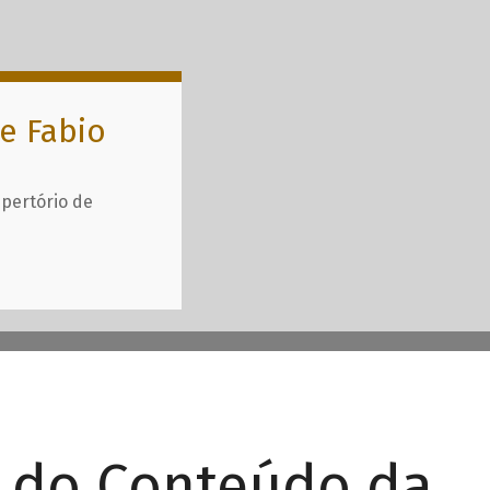
e Fabio
epertório de
r do Conteúdo da