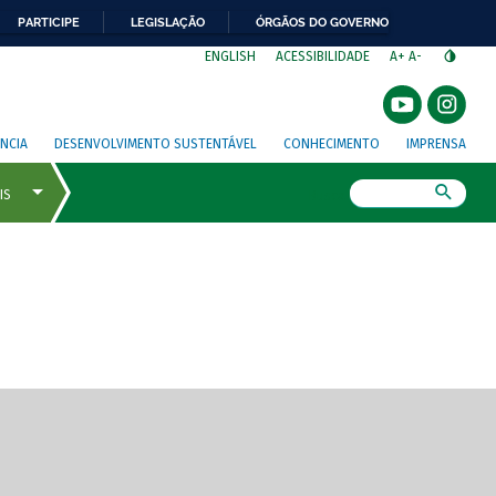
PARTICIPE
LEGISLAÇÃO
ÓRGÃOS DO GOVERNO
⁣
ENGLISH
ACESSIBILIDADE
A+
A-
NCIA
DESENVOLVIMENTO SUSTENTÁVEL
CONHECIMENTO
IMPRENSA
Busca
gem de tela