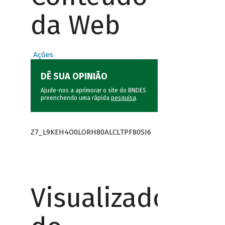
da Web
Ações
DÊ SUA OPINIÃO
Ajude-nos a aprimorar o site do BNDES
preenchendo uma rápida
pesquisa
.
Z7_L9KEH4O0LORH80ALCLTPF80SI6
Visualizador