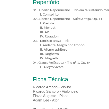
Repertório
01. Alberto Nepomuceno – Trio em fá sustenido me
I. Con spirito
02. Alberto Nepomuceno – Suíte Antiga, Op. 11.
I. Prelude
II. Menuet
III. Air
IV. Rigaudon
03. Francisco Braga – Trio.
I. Andante-Allegro non troppo
II. Allegro spiritoso
III. Larghetto
IV. Allegretto
04. Glauco Velásquez – Trio nº 1, Op. 64
I. Allegro vivace
Ficha Técnica
Ricardo Amado - Violino
Ricardo Santoro - Violoncelo
Flávio Augusto - Piano
Adam Lee - Ator