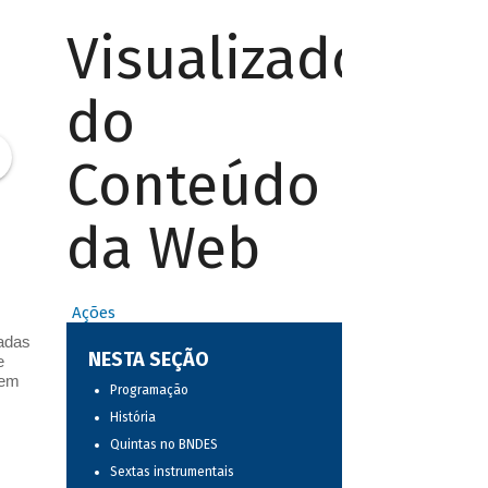
Visualizador
do
Conteúdo
da Web
Ações
zadas
NESTA SEÇÃO
e
 em
Programação
História
Quintas no BNDES
Sextas instrumentais