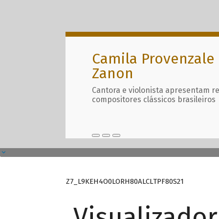
Camila Provenzale 
Zanon
Cantora e violonista apresentam r
compositores clássicos brasileiros
Z7_L9KEH4O0LORH80ALCLTPF80S21
Visualizado