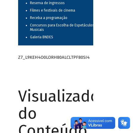
Reserva de ingressos
Filmes e festivais de cinema
Receba a programação
Concursos para Escolha de Espetáculos
Musicais
Galeria BNDES
Z7_L9KEH4O0LORH80ALCLTPF80SI4
Visualizador
do
Conteúdo