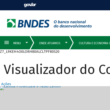
Z7_L9KEH4O0LORH80ALCLTPF80S20
Visualizador do 
Ações
Destaques Prin