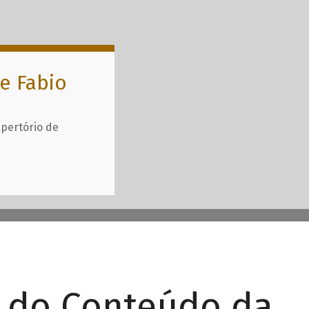
e Fabio
epertório de
r do Conteúdo da