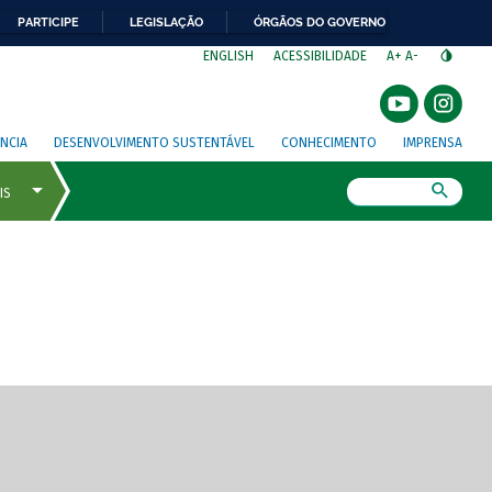
PARTICIPE
LEGISLAÇÃO
ÓRGÃOS DO GOVERNO
⁣
ENGLISH
ACESSIBILIDADE
A+
A-
NCIA
DESENVOLVIMENTO SUSTENTÁVEL
CONHECIMENTO
IMPRENSA
Busca
gem de tela