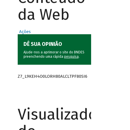
da Web
Ações
DÊ SUA OPINIÃO
Ajude-nos a aprimorar o site do BNDES
preenchendo uma rápida
pesquisa
.
Z7_L9KEH4O0LORH80ALCLTPF80SI6
Visualizador