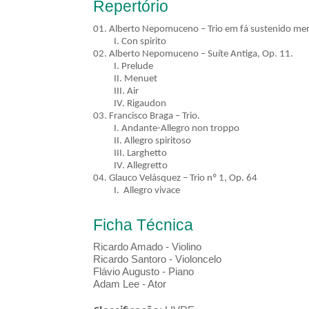
Repertório
01. Alberto Nepomuceno – Trio em fá sustenido me
I. Con spirito
02. Alberto Nepomuceno – Suíte Antiga, Op. 11.
I. Prelude
II. Menuet
III. Air
IV. Rigaudon
03. Francisco Braga – Trio.
I. Andante-Allegro non troppo
II. Allegro spiritoso
III. Larghetto
IV. Allegretto
04. Glauco Velásquez – Trio nº 1, Op. 64
I. Allegro vivace
Ficha Técnica
Ricardo Amado - Violino
Ricardo Santoro - Violoncelo
Flávio Augusto - Piano
Adam Lee - Ator