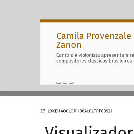
Camila Provenzale 
Zanon
Cantora e violonista apresentam r
compositores clássicos brasileiros
Z7_L9KEH4O0LORH80ALCLTPF80S21
Visualizado