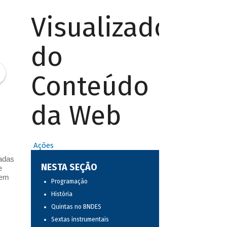
Visualizador
do
Conteúdo
da Web
Ações
zadas
NESTA SEÇÃO
e
 em
Programação
História
Quintas no BNDES
Sextas instrumentais