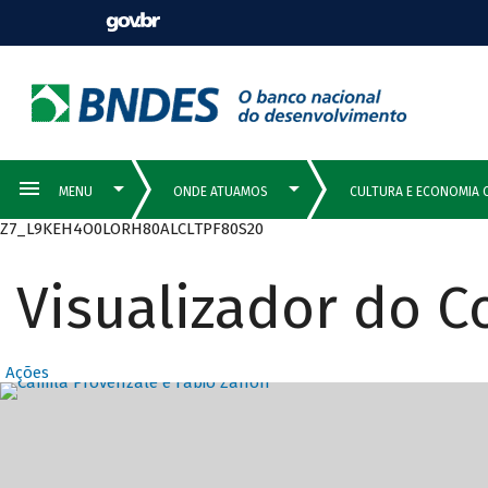
Z7_L9KEH4O0LORH80ALCLTPF80S20
Visualizador do 
Ações
Destaques Prin