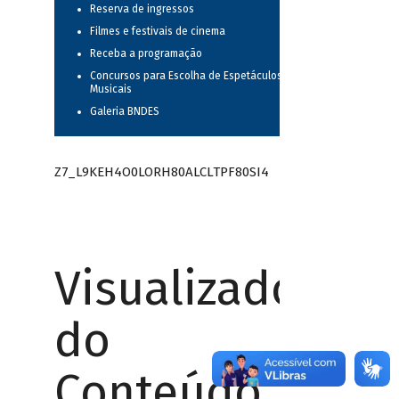
Reserva de ingressos
Filmes e festivais de cinema
Receba a programação
Concursos para Escolha de Espetáculos
Musicais
Galeria BNDES
Z7_L9KEH4O0LORH80ALCLTPF80SI4
Visualizador
do
Conteúdo