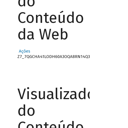
do
Conteúdo
da Web
Ações
Z7_7QGCHA41LODH60A3OQA8RN14Q3
Visualizador
do
Conteúdo