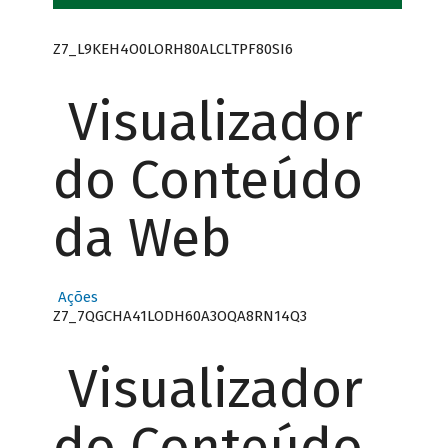
Z7_L9KEH4O0LORH80ALCLTPF80SI6
Visualizador
do Conteúdo
da Web
Ações
Z7_7QGCHA41LODH60A3OQA8RN14Q3
Visualizador
do Conteúdo