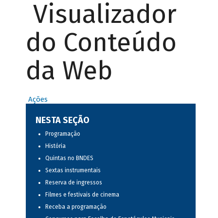
Visualizador
do Conteúdo
da Web
Ações
NESTA SEÇÃO
Programação
História
Quintas no BNDES
Sextas instrumentais
Reserva de ingressos
Filmes e festivais de cinema
Receba a programação