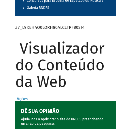
Concursos para Escolha de Espetáculos Musicais
Galeria BNDES
Z7_L9KEH4O0LORH80ALCLTPF80SI4
Visualizador
do Conteúdo
da Web
Ações
DÊ SUA OPINIÃO
Ajude-nos a aprimorar o site do BNDES preenchendo
uma rápida
pesquisa
.