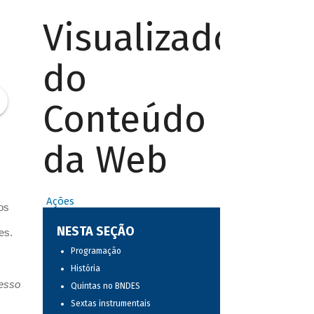
Visualizador
do
Conteúdo
da Web
Ações
os
NESTA SEÇÃO
es.
Programação
História
resso
Quintas no BNDES
Sextas instrumentais