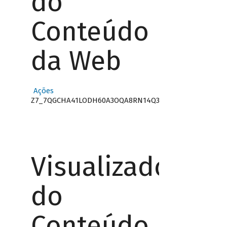
do
Conteúdo
da Web
Ações
Z7_7QGCHA41LODH60A3OQA8RN14Q3
Visualizador
do
Conteúdo