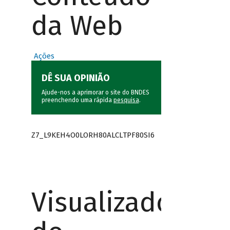
da Web
Ações
DÊ SUA OPINIÃO
Ajude-nos a aprimorar o site do BNDES
preenchendo uma rápida
pesquisa
.
Z7_L9KEH4O0LORH80ALCLTPF80SI6
Visualizador