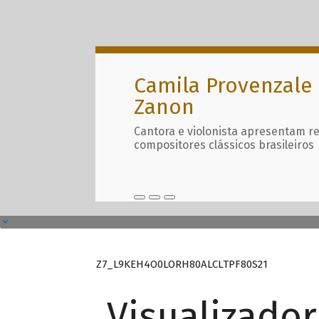
Camila Provenzale 
Zanon
Cantora e violonista apresentam r
compositores clássicos brasileiros
Z7_L9KEH4O0LORH80ALCLTPF80S21
Visualizado