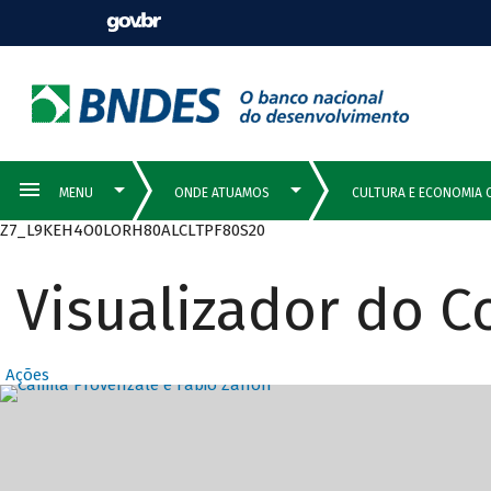
Z7_L9KEH4O0LORH80ALCLTPF80S20
Visualizador do 
Ações
Destaques Prin