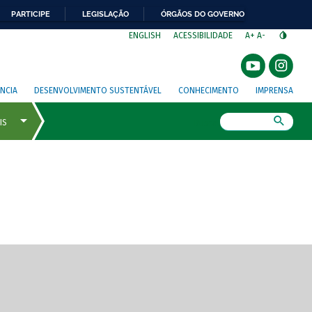
PARTICIPE
LEGISLAÇÃO
ÓRGÃOS DO GOVERNO
⁣
ENGLISH
ACESSIBILIDADE
A+
A-
NCIA
DESENVOLVIMENTO SUSTENTÁVEL
CONHECIMENTO
IMPRENSA
Busca
gem de tela