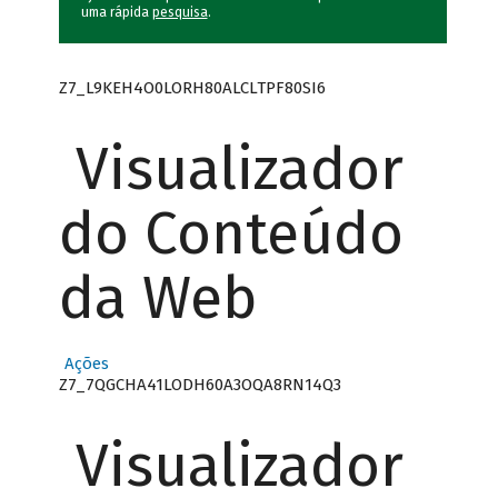
uma rápida
pesquisa
.
Z7_L9KEH4O0LORH80ALCLTPF80SI6
Visualizador
do Conteúdo
da Web
Ações
Z7_7QGCHA41LODH60A3OQA8RN14Q3
Visualizador