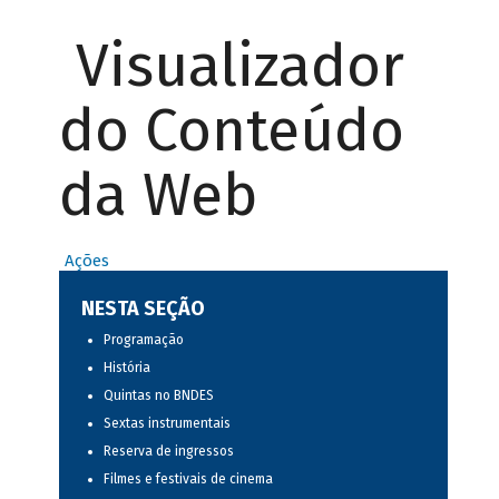
Visualizador
do Conteúdo
da Web
Ações
NESTA SEÇÃO
Programação
História
Quintas no BNDES
Sextas instrumentais
Reserva de ingressos
Filmes e festivais de cinema