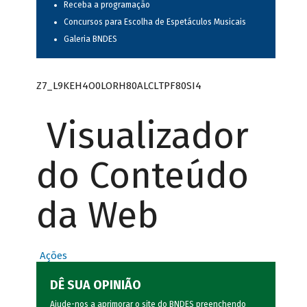
Receba a programação
Concursos para Escolha de Espetáculos Musicais
Galeria BNDES
Z7_L9KEH4O0LORH80ALCLTPF80SI4
Visualizador
do Conteúdo
da Web
Ações
DÊ SUA OPINIÃO
Ajude-nos a aprimorar o site do BNDES preenchendo