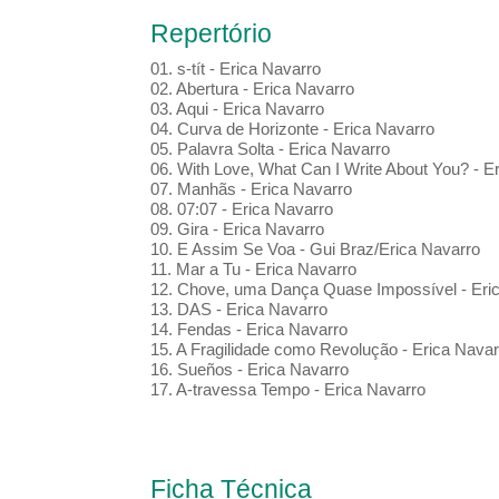
Repertório
01. s-tít - Erica Navarro
02. Abertura - Erica Navarro
03. Aqui - Erica Navarro
04. Curva de Horizonte - Erica Navarro
05. Palavra Solta - Erica Navarro
06. With Love, What Can I Write About You? - E
07. Manhãs - Erica Navarro
08. 07:07 - Erica Navarro
09. Gira - Erica Navarro
10. E Assim Se Voa - Gui Braz/Erica Navarro
11. Mar a Tu - Erica Navarro
12. Chove, uma Dança Quase Impossível - Eri
13. DAS - Erica Navarro
14. Fendas - Erica Navarro
15. A Fragilidade como Revolução - Erica Navar
16. Sueños - Erica Navarro
17. A-travessa Tempo - Erica Navarro
Ficha Técnica