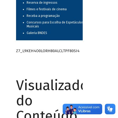
Reserva de ingressos
Filmes e festivais de cinema
Receba a programação
Concursos para Escolha de Espetáculos
Musicais
Galeria BNDES
Z7_L9KEH4O0LORH80ALCLTPF80SI4
Visualizador
do
Conteúdo