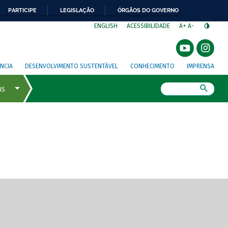
PARTICIPE
LEGISLAÇÃO
ÓRGÃOS DO GOVERNO
⁣
ENGLISH
ACESSIBILIDADE
A+
A-
NCIA
DESENVOLVIMENTO SUSTENTÁVEL
CONHECIMENTO
IMPRENSA
Busca
gem de tela