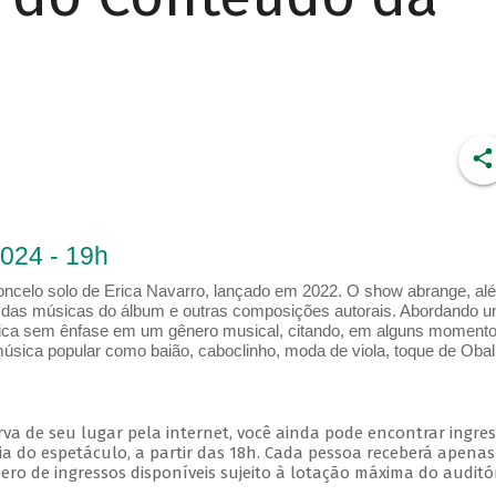
2024 - 19h
ioloncelo solo de Erica Navarro, lançado em 2022. O show abrange, al
s das músicas do álbum e outras composições autorais. Abordando 
poética sem ênfase em um gênero musical, citando, em alguns moment
música popular como baião, caboclinho, moda de viola, toque de Oba
va de seu lugar pela internet, você ainda pode encontrar ingre
a do espetáculo, a partir das 18h. Cada pessoa receberá apena
o de ingressos disponíveis sujeito à lotação máxima do auditór