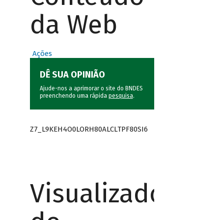
da Web
Ações
DÊ SUA OPINIÃO
Ajude-nos a aprimorar o site do BNDES
preenchendo uma rápida
pesquisa
.
Z7_L9KEH4O0LORH80ALCLTPF80SI6
Visualizador