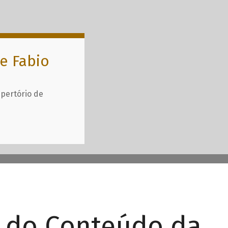
e Fabio
epertório de
r do Conteúdo da