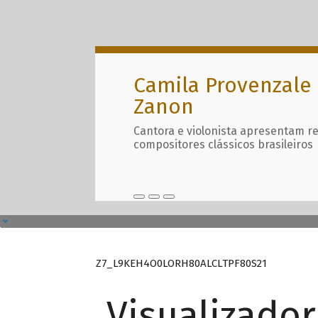
Camila Provenzale 
Zanon
Cantora e violonista apresentam r
compositores clássicos brasileiros
Z7_L9KEH4O0LORH80ALCLTPF80S21
Visualizado