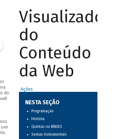
Visualizador
do
Conteúdo
da Web
ém
uma
Ações
os do
luaê
NESTA SEÇÃO
Programação
História
ssos
s um
Quintas no BNDES
io.
Sextas instrumentais