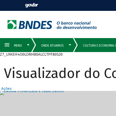
Z7_L9KEH4O0LORH80ALCLTPF80S20
Visualizador do 
Ações
Destaques Prin