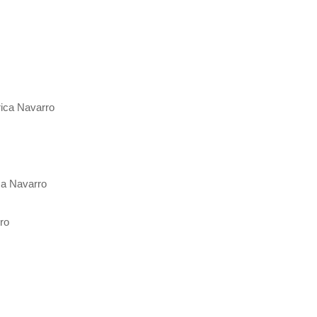
rica Navarro
ca Navarro
ro