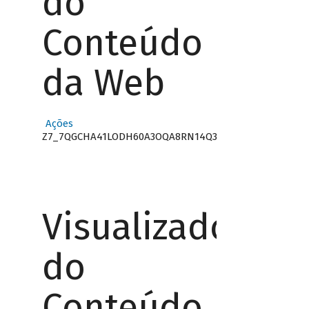
do
Conteúdo
da Web
Ações
Z7_7QGCHA41LODH60A3OQA8RN14Q3
Visualizador
do
Conteúdo