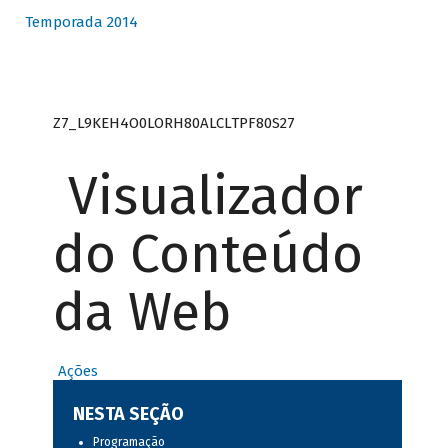
Temporada 2014
Z7_L9KEH4O0LORH80ALCLTPF80S27
Visualizador
do Conteúdo
da Web
Ações
NESTA SEÇÃO
Programação