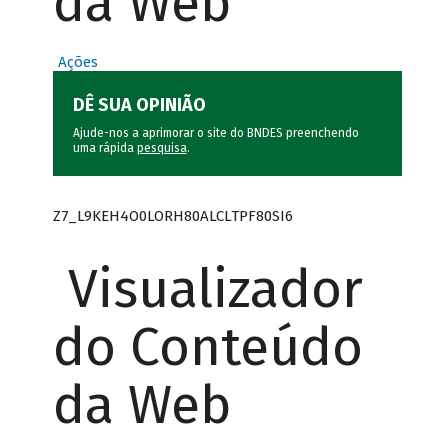
da Web
Ações
DÊ SUA OPINIÃO
Ajude-nos a aprimorar o site do BNDES preenchendo
uma rápida
pesquisa
.
Z7_L9KEH4O0LORH80ALCLTPF80SI6
Visualizador
do Conteúdo
da Web