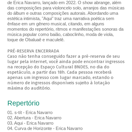
de Erica Navarro, lançado em 2022. O show abrange, além
das composições para violoncelo solo, arranjos das músicas
do álbum e outras composições autorais. Abordando uma
estética intimista, "Aqui" traz uma narrativa poética sem
ênfase em um gênero musical, citando, em alguns
momentos do repertório, ritmos e manifestações sonoras da
música popular como baião, caboclinho, moda de viola,
toque de Obaluaê e maculelê.
PRÉ-RESERVA ENCERRADA
Caso não tenha conseguido fazer a pré-reserva de seu
lugar pela internet, você ainda pode encontrar ingressos
na recepção do Espaço Cultural BNDES, no dia do
espetáculo, a partir das 18h. Cada pessoa receberá
apenas um ingresso com lugar marcado, estando o
número de ingressos disponíveis sujeito à lotação
máxima do auditório.
Repertório
01. s-tít - Erica Navarro
02. Abertura - Erica Navarro
03. Aqui - Erica Navarro
04. Curva de Horizonte - Erica Navarro