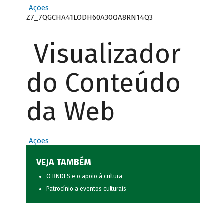
Ações
Z7_7QGCHA41LODH60A3OQA8RN14Q3
Visualizador
do Conteúdo
da Web
Ações
VEJA TAMBÉM
O BNDES e o apoio à cultura
Patrocínio a eventos culturais