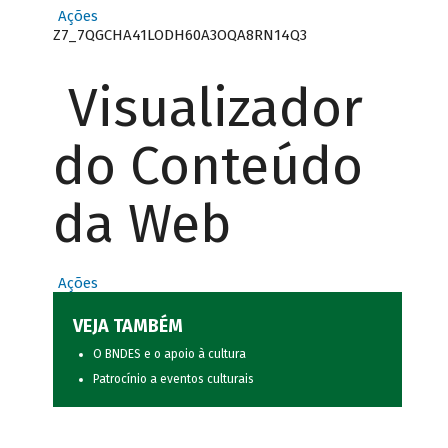
Ações
Z7_7QGCHA41LODH60A3OQA8RN14Q3
Visualizador
do Conteúdo
da Web
Ações
VEJA TAMBÉM
O BNDES e o apoio à cultura
Patrocínio a eventos culturais