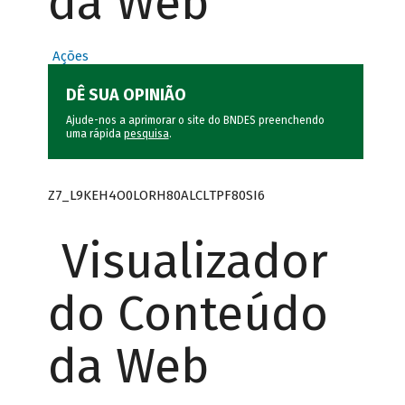
da Web
Ações
DÊ SUA OPINIÃO
Ajude-nos a aprimorar o site do BNDES preenchendo
uma rápida
pesquisa
.
Z7_L9KEH4O0LORH80ALCLTPF80SI6
Visualizador
do Conteúdo
da Web