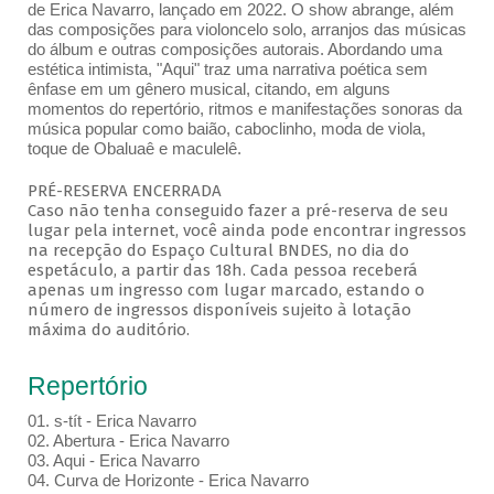
de Erica Navarro, lançado em 2022. O show abrange, além
das composições para violoncelo solo, arranjos das músicas
do álbum e outras composições autorais. Abordando uma
estética intimista, "Aqui" traz uma narrativa poética sem
ênfase em um gênero musical, citando, em alguns
momentos do repertório, ritmos e manifestações sonoras da
música popular como baião, caboclinho, moda de viola,
toque de Obaluaê e maculelê.
PRÉ-RESERVA ENCERRADA
Caso não tenha conseguido fazer a pré-reserva de seu
lugar pela internet, você ainda pode encontrar ingressos
na recepção do Espaço Cultural BNDES, no dia do
espetáculo, a partir das 18h. Cada pessoa receberá
apenas um ingresso com lugar marcado, estando o
número de ingressos disponíveis sujeito à lotação
máxima do auditório.
Repertório
01. s-tít - Erica Navarro
02. Abertura - Erica Navarro
03. Aqui - Erica Navarro
04. Curva de Horizonte - Erica Navarro