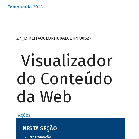
Temporada 2014
Z7_L9KEH4O0LORH80ALCLTPF80S27
Visualizador
do Conteúdo
da Web
Ações
NESTA SEÇÃO
Programação