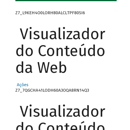
Z7_L9KEH4O0LORH80ALCLTPF80SI6
Visualizador
do Conteúdo
da Web
Ações
Z7_7QGCHA41LODH60A3OQA8RN14Q3
Visualizador
do Conteúdo