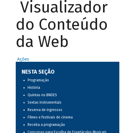
Visualizador
do Conteúdo
da Web
Ações
NESTA SEÇÃO
Programação
História
Quintas no BNDES
Sextas instrumentais
Reserva de ingressos
Filmes e festivais de cinema
Receba a programação
Concursos para Escolha de Espetáculos Musicais