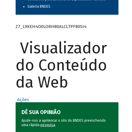
Galeria BNDES
Z7_L9KEH4O0LORH80ALCLTPF80SI4
Visualizador
do Conteúdo
da Web
Ações
DÊ SUA OPINIÃO
Ajude-nos a aprimorar o site do BNDES preenchendo
uma rápida
pesquisa
.