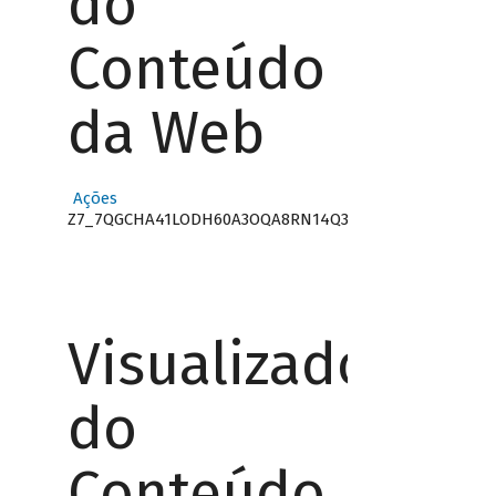
do
Conteúdo
da Web
Ações
Z7_7QGCHA41LODH60A3OQA8RN14Q3
Visualizador
do
Conteúdo