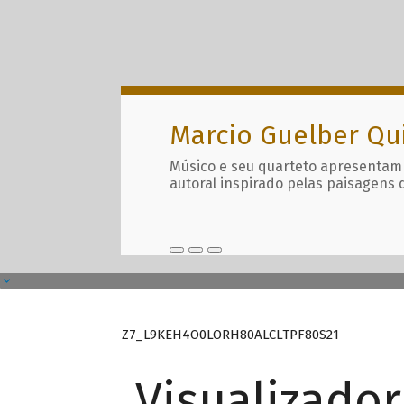
Marcio Guelber Qu
Músico e seu quarteto apresentam
autoral inspirado pelas paisagens 
Z7_L9KEH4O0LORH80ALCLTPF80S21
Visualizado