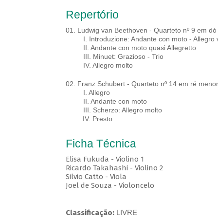
Repertório
01. Ludwig van Beethoven - Quarteto nº 9 em dó
I. Introduzione: Andante con moto - Allegro 
II. Andante con moto quasi Allegretto
III. Minuet: Grazioso - Trio
IV. Allegro molto
02. Franz Schubert - Quarteto nº 14 em ré menor,
I. Allegro
II. Andante con moto
III. Scherzo: Allegro molto
IV. Presto
Ficha Técnica
Elisa Fukuda - Violino 1
Ricardo Takahashi - Violino 2
Silvio Catto - Viola
Joel de Souza - Violoncelo
Classificação:
LIVRE