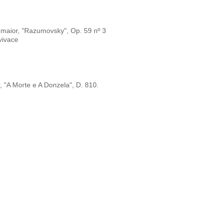
 maior, "Razumovsky", Op. 59 nº 3
vivace
 "A Morte e A Donzela", D. 810.