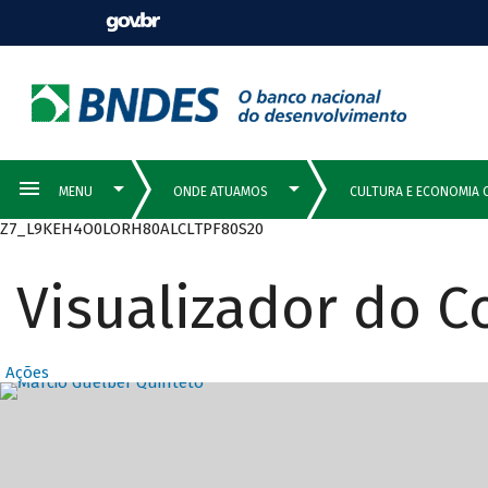
Z7_L9KEH4O0LORH80ALCLTPF80S20
Visualizador do 
Ações
Destaques Prin