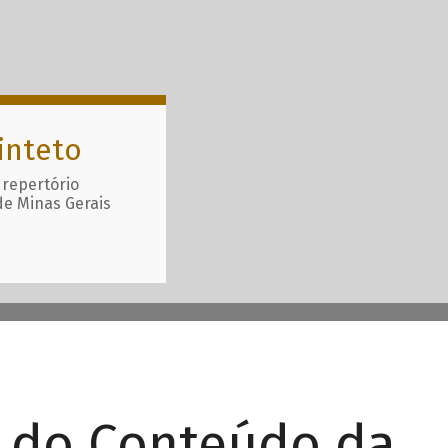
inteto
 repertório
de Minas Gerais
r do Conteúdo da