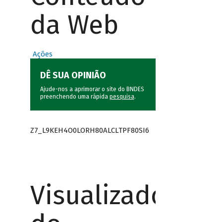
da Web
Ações
DÊ SUA OPINIÃO
Ajude-nos a aprimorar o site do BNDES
preenchendo uma rápida
pesquisa
.
Z7_L9KEH4O0LORH80ALCLTPF80SI6
Visualizador