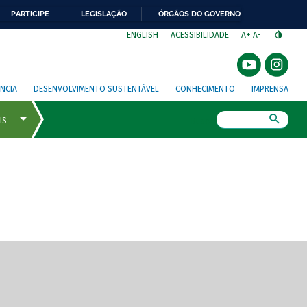
PARTICIPE
LEGISLAÇÃO
ÓRGÃOS DO GOVERNO
⁣
ENGLISH
ACESSIBILIDADE
A+
A-
NCIA
DESENVOLVIMENTO SUSTENTÁVEL
CONHECIMENTO
IMPRENSA
Busca
gem de tela