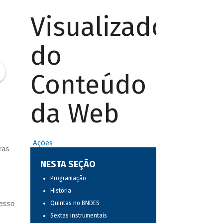
Visualizador
do
Conteúdo
da Web
Ações
ras
NESTA SEÇÃO
Programação
História
resso
Quintas no BNDES
Sextas instrumentais