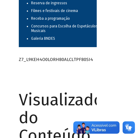
Reserva de ingressos
Filmes e festivais de cinema
Receba a programação
Concursos para Escolha de Espetáculos
Musicais
Galeria BNDES
Z7_L9KEH4O0LORH80ALCLTPF80SI4
Visualizador
do
Conteúdo