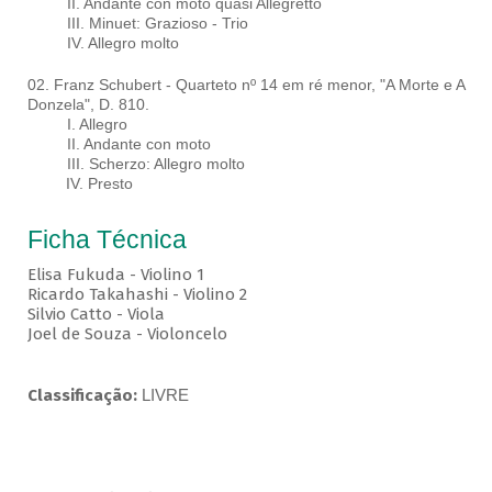
II. Andante con moto quasi Allegretto
III. Minuet: Grazioso - Trio
IV. Allegro molto
02. Franz Schubert - Quarteto nº 14 em ré menor, "A Morte e A
Donzela", D. 810.
I. Allegro
II. Andante con moto
III. Scherzo: Allegro molto
IV. Presto
Ficha Técnica
Elisa Fukuda - Violino 1
Ricardo Takahashi - Violino 2
Silvio Catto - Viola
Joel de Souza - Violoncelo
Classificação:
LIVRE