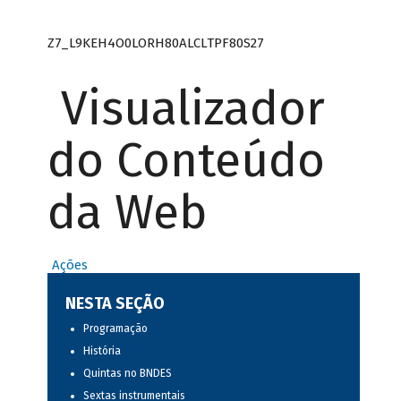
Z7_L9KEH4O0LORH80ALCLTPF80S27
Visualizador
do Conteúdo
da Web
Ações
NESTA SEÇÃO
Programação
História
Quintas no BNDES
Sextas instrumentais