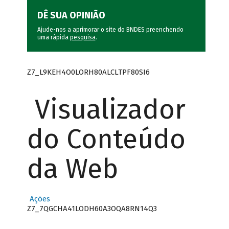
DÊ SUA OPINIÃO
Ajude-nos a aprimorar o site do BNDES preenchendo
uma rápida
pesquisa
.
Z7_L9KEH4O0LORH80ALCLTPF80SI6
Visualizador
do Conteúdo
da Web
Ações
Z7_7QGCHA41LODH60A3OQA8RN14Q3