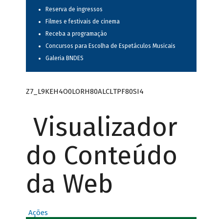
Reserva de ingressos
Filmes e festivais de cinema
Receba a programação
Concursos para Escolha de Espetáculos Musicais
Galeria BNDES
Z7_L9KEH4O0LORH80ALCLTPF80SI4
Visualizador
do Conteúdo
da Web
Ações