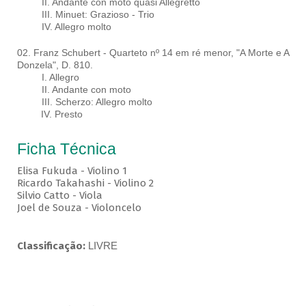
II. Andante con moto quasi Allegretto
III. Minuet: Grazioso - Trio
IV. Allegro molto
02. Franz Schubert - Quarteto nº 14 em ré menor, "A Morte e A
Donzela", D. 810.
I. Allegro
II. Andante con moto
III. Scherzo: Allegro molto
IV. Presto
Ficha Técnica
Elisa Fukuda - Violino 1
Ricardo Takahashi - Violino 2
Silvio Catto - Viola
Joel de Souza - Violoncelo
Classificação:
LIVRE