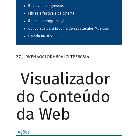
Reserva de ingressos
Filmes e festivais de cinema
Receba a programação
Concursos para Escolha de Espetáculos Musicais
Galeria BNDES
Z7_L9KEH4O0LORH80ALCLTPF80SI4
Visualizador
do Conteúdo
da Web
Ações