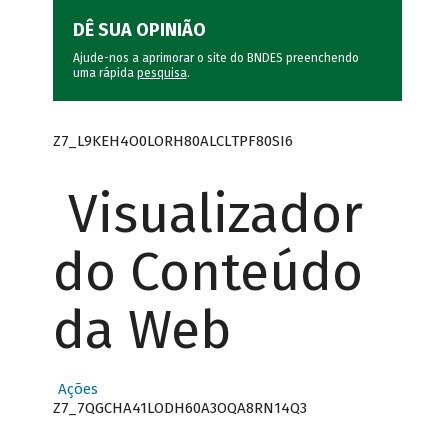
DÊ SUA OPINIÃO
Ajude-nos a aprimorar o site do BNDES preenchendo
uma rápida
pesquisa
.
Z7_L9KEH4O0LORH80ALCLTPF80SI6
Visualizador
do Conteúdo
da Web
Ações
Z7_7QGCHA41LODH60A3OQA8RN14Q3