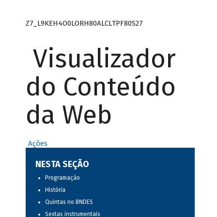
Z7_L9KEH4O0LORH80ALCLTPF80S27
Visualizador
do Conteúdo
da Web
Ações
NESTA SEÇÃO
Programação
História
Quintas no BNDES
Sextas instrumentais