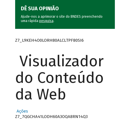
DÊ SUA OPINIÃO
Ajude-nos a aprimorar o site do BNDES preenchendo
uma rápida
pesquisa
.
Z7_L9KEH4O0LORH80ALCLTPF80SI6
Visualizador
do Conteúdo
da Web
Ações
Z7_7QGCHA41LODH60A3OQA8RN14Q3