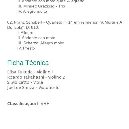
II. Andante con moto quasi Allegretto
III. Minuet: Grazioso - Trio
IV. Allegro molto
02. Franz Schubert - Quarteto nº 14 em ré menor, "A Morte e A
Donzela", D. 810.
I. Allegro
II. Andante con moto
III. Scherzo: Allegro molto
IV. Presto
Ficha Técnica
Elisa Fukuda - Violino 1
Ricardo Takahashi - Violino 2
Silvio Catto - Viola
Joel de Souza - Violoncelo
Classificação:
LIVRE