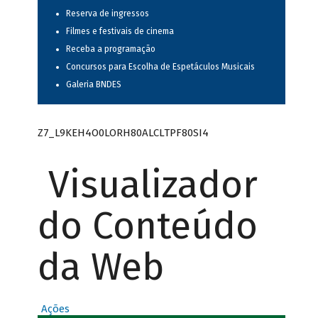
Reserva de ingressos
Filmes e festivais de cinema
Receba a programação
Concursos para Escolha de Espetáculos Musicais
Galeria BNDES
Z7_L9KEH4O0LORH80ALCLTPF80SI4
Visualizador
do Conteúdo
da Web
Ações