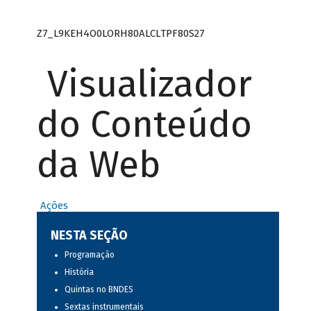
Z7_L9KEH4O0LORH80ALCLTPF80S27
Visualizador
do Conteúdo
da Web
Ações
NESTA SEÇÃO
Programação
História
Quintas no BNDES
Sextas instrumentais