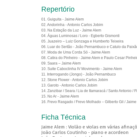
Repertório
01. Guiguita - Jaime Alem
02. Andorinha - Antonio Carlos Jobim
03. Na Estação da Luz - Jaime Alem
04. Águas Luminosas / Loro - Egberto Gismonti
05. Juazeiro – Luiz Gonzaga e Humberto Teixeira
06. Luar do Sertão - João Pernambuco e Catulo da Paix
07. Moda de Uma Corda Só - Jaime Alem
08. Catira do Pinheiro - Jaime Alem e Paulo Cesar Pinhei
09. Saara – Jaime Alem
10. Suite Caboclinha IV Movimento - Jaime Alem
11. Interrogando (Jongo) - João Pernambuco
12. Stone Flower - Antonio Carlos Jobim
13. Garoto - Antonio Carlos Jobim
14. Zanzibar / Seara / Lia de Itamaracá / Santo Antonio /
15. No Ar - Jaime Alem
16. Frevo Rasgado / Frevo Molhado – Gilberto Gil / Jaime
Ficha Técnica
Jaime Alem : Violão e violas em várias afinaç
João Carlos Coutinho - piano e acordeon