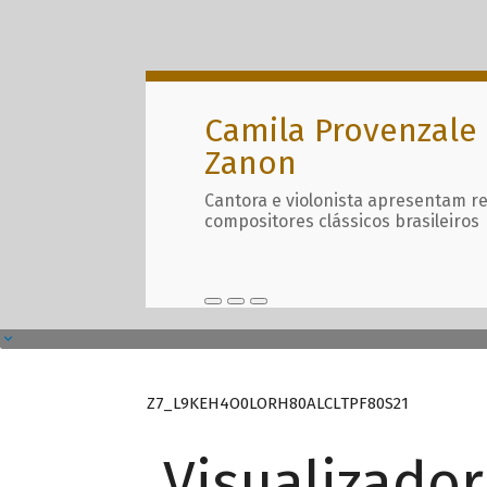
Camila Provenzale 
Zanon
Cantora e violonista apresentam r
compositores clássicos brasileiros
Z7_L9KEH4O0LORH80ALCLTPF80S21
Visualizado