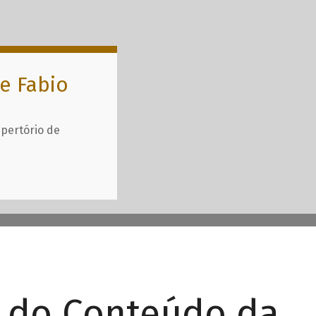
e Fabio
epertório de
r do Conteúdo da