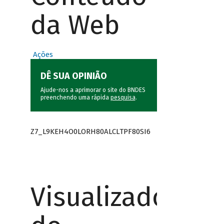
da Web
Ações
DÊ SUA OPINIÃO
Ajude-nos a aprimorar o site do BNDES
preenchendo uma rápida
pesquisa
.
Z7_L9KEH4O0LORH80ALCLTPF80SI6
Visualizador