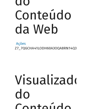
do
Conteúdo
da Web
Ações
Z7_7QGCHA41LODH60A3OQA8RN14Q3
Visualizador
do
Conteúdo