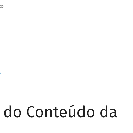
co
s
r do Conteúdo da