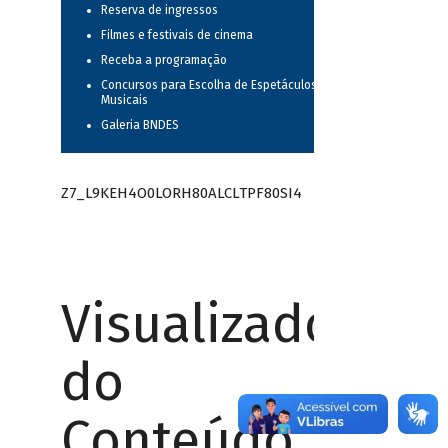
Reserva de ingressos
Filmes e festivais de cinema
Receba a programação
Concursos para Escolha de Espetáculos
Musicais
Galeria BNDES
Z7_L9KEH4O0LORH80ALCLTPF80SI4
Visualizador
do
Conteúdo