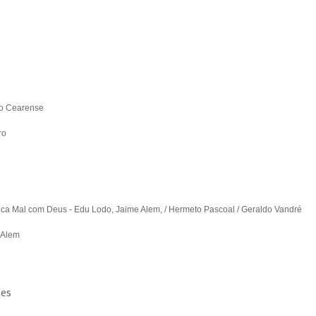
ão Cearense
ro
 Fica Mal com Deus -
Edu Lodo, Jaime Alem, / Hermeto Pascoal / Geraldo Vandré
 Alem
ões