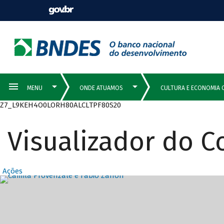
Z7_L9KEH4O0LORH80ALCLTPF80S20
Visualizador do 
Ações
Destaques Prin