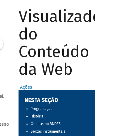
Visualizador
do
Conteúdo
da Web
Ações
al,
NESTA SEÇÃO
Programação
História
resso
Quintas no BNDES
Sextas instrumentais