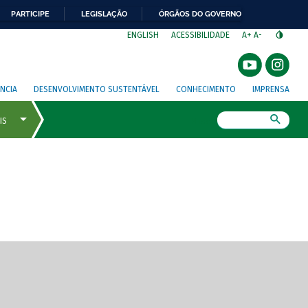
PARTICIPE
LEGISLAÇÃO
ÓRGÃOS DO GOVERNO
⁣
ENGLISH
ACESSIBILIDADE
A+
A-
NCIA
DESENVOLVIMENTO SUSTENTÁVEL
CONHECIMENTO
IMPRENSA
Busca
gem de tela