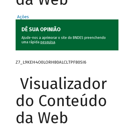
Ações
DÊ SUA OPINIÃO
Ajude-nos a aprimorar o site do BNDES preenchendo
uma rápida
pesquisa
.
Z7_L9KEH4O0LORH80ALCLTPF80SI6
Visualizador
do Conteúdo
da Web