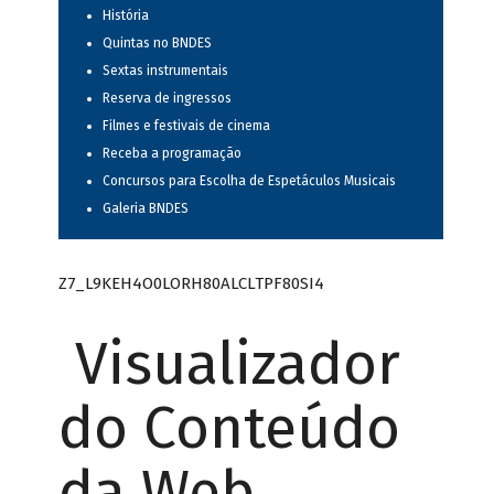
História
Quintas no BNDES
Sextas instrumentais
Reserva de ingressos
Filmes e festivais de cinema
Receba a programação
Concursos para Escolha de Espetáculos Musicais
Galeria BNDES
Z7_L9KEH4O0LORH80ALCLTPF80SI4
Visualizador
do Conteúdo
da Web