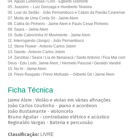
04. Águas Luminosas / Loro - Egberto Gismonti
05. Juazeiro – Luiz Gonzaga e Humberto Teixeira
06. Luar do Sertão - João Pernambuco e Catulo da Paixão Cearense
07. Moda de Uma Corda Só - Jaime Alem
08. Catira do Pinheiro - Jaime Alem e Paulo Cesar Pinheiro
09. Saara – Jaime Alem
10. Suite Caboclinha IV Movimento - Jaime Alem
11. Interrogando (Jongo) - João Pernambuco
12. Stone Flower - Antonio Carlos Jobim
13. Garoto - Antonio Carlos Jobim
14. Zanzibar / Seara / Lia de Itamaracá / Santo Antonio / Fica Mal com
Deus -
Edu Lodo, Jaime Alem, / Hermeto Pascoal / Geraldo Vandré
15. No Ar - Jaime Alem
16. Frevo Rasgado / Frevo Molhado – Gilberto Gil / Jaime Alem
Ficha Técnica
Jaime Alem : Violão e violas em várias afinações
João Carlos Coutinho - piano e acordeon
João Bustamante - violoncelo
Bruno Aguilar - contrabaixo elétrico e acústico
Reginaldo Vargas - Bateria e percussão
Classificação:
LIVRE