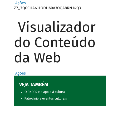
Ações
Z7_7QGCHA41LODH60A3OQA8RN14Q3
Visualizador
do Conteúdo
da Web
Ações
VEJA TAMBÉM
O BNDES e o apoio à cultura
Patrocínio a eventos culturais