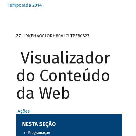
Temporada 2014
Z7_L9KEH4O0LORH80ALCLTPF80S27
Visualizador
do Conteúdo
da Web
Ações
NESTA SEÇÃO
Programação