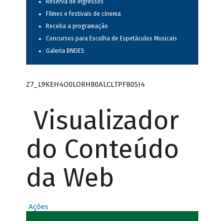
Reserva de ingressos
Filmes e festivais de cinema
Receba a programação
Concursos para Escolha de Espetáculos Musicais
Galeria BNDES
Z7_L9KEH4O0LORH80ALCLTPF80SI4
Visualizador
do Conteúdo
da Web
Ações