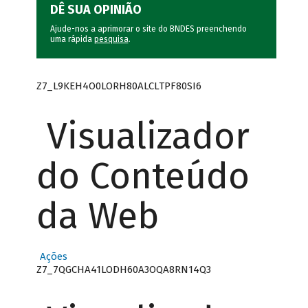
DÊ SUA OPINIÃO
Ajude-nos a aprimorar o site do BNDES preenchendo
uma rápida
pesquisa
.
Z7_L9KEH4O0LORH80ALCLTPF80SI6
Visualizador
do Conteúdo
da Web
Ações
Z7_7QGCHA41LODH60A3OQA8RN14Q3