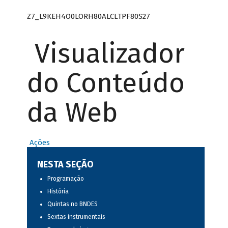
Z7_L9KEH4O0LORH80ALCLTPF80S27
Visualizador
do Conteúdo
da Web
Ações
NESTA SEÇÃO
Programação
História
Quintas no BNDES
Sextas instrumentais