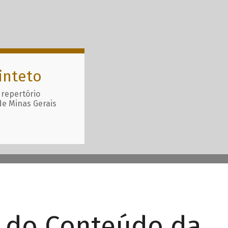
inteto
 repertório
de Minas Gerais
r do Conteúdo da