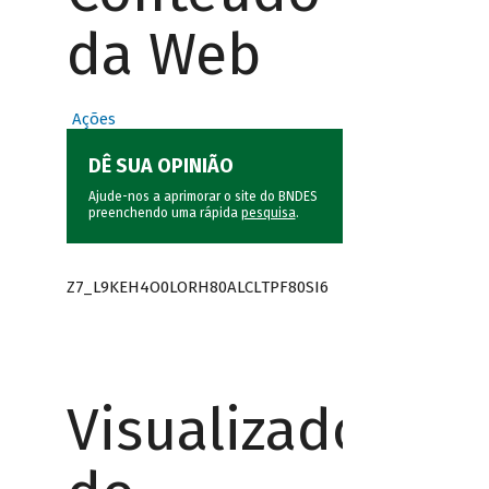
da Web
Ações
DÊ SUA OPINIÃO
Ajude-nos a aprimorar o site do BNDES
preenchendo uma rápida
pesquisa
.
Z7_L9KEH4O0LORH80ALCLTPF80SI6
Visualizador