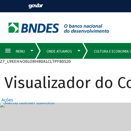
Z7_L9KEH4O0LORH80ALCLTPF80S20
Visualizador do 
Ações
Destaques Prin