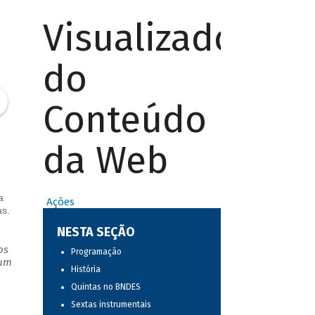
Visualizador
do
Conteúdo
da Web
a
Ações
as.
NESTA SEÇÃO
os
Programação
 um
História
Quintas no BNDES
Sextas instrumentais