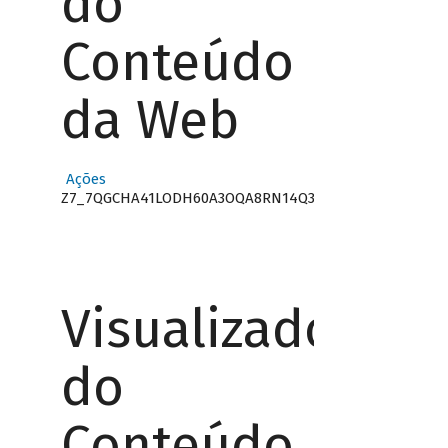
do
Conteúdo
da Web
Ações
Z7_7QGCHA41LODH60A3OQA8RN14Q3
Visualizador
do
Conteúdo