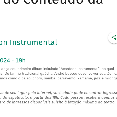
on Instrumental
2024 - 19h
lança seu primeiro álbum intitulado “Acordeon Instrumental”, no qual
is. De família tradicional gaúcha, André buscou desenvolver sua técnic
ritmos como o baião, choro, samba, barravento, xamamé, jazz e milong
a de seu lugar pela internet, você ainda pode encontrar ingress
a do espetáculo, a partir das 18h. Cada pessoa receberá apenas
o de ingressos disponíveis sujeito à lotação máxima do teatro.