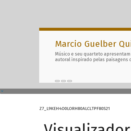
Marcio Guelber Qu
Músico e seu quarteto apresentam
autoral inspirado pelas paisagens 
Z7_L9KEH4O0LORH80ALCLTPF80S21
Visualizado