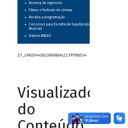
Reserva de ingressos
Filmes e festivais de cinema
Receba a programação
Concursos para Escolha de Espetáculos
Musicais
Galeria BNDES
Z7_L9KEH4O0LORH80ALCLTPF80SI4
Visualizador
do
Conteúdo