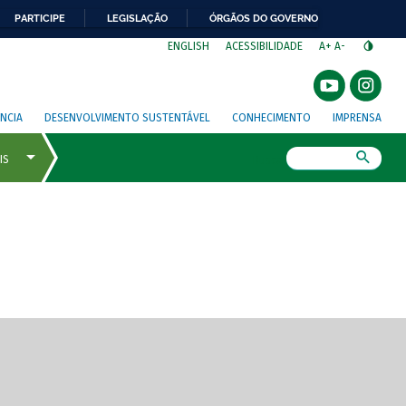
PARTICIPE
LEGISLAÇÃO
ÓRGÃOS DO GOVERNO
⁣
ENGLISH
ACESSIBILIDADE
A+
A-
NCIA
DESENVOLVIMENTO SUSTENTÁVEL
CONHECIMENTO
IMPRENSA
Busca
gem de tela