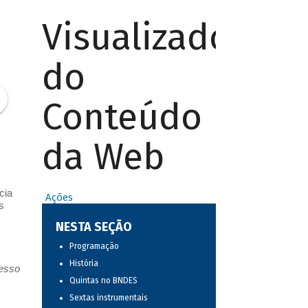
Visualizador
do
Conteúdo
da Web
cia
Ações
s
NESTA SEÇÃO
Programação
História
resso
Quintas no BNDES
Sextas instrumentais