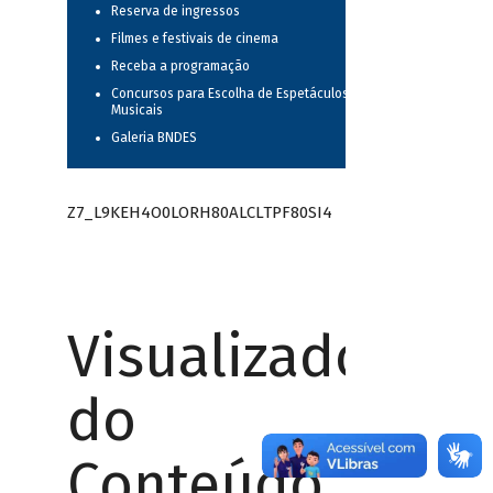
Reserva de ingressos
Filmes e festivais de cinema
Receba a programação
Concursos para Escolha de Espetáculos
Musicais
Galeria BNDES
Z7_L9KEH4O0LORH80ALCLTPF80SI4
Visualizador
do
Conteúdo