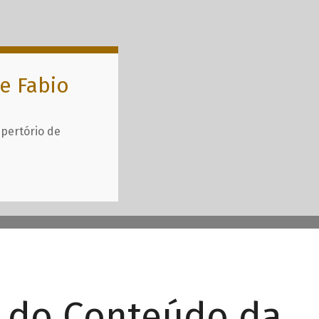
e Fabio
epertório de
r do Conteúdo da