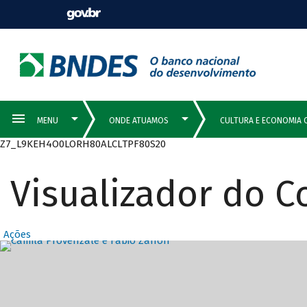
Z7_L9KEH4O0LORH80ALCLTPF80S20
Visualizador do 
Ações
Destaques Prin