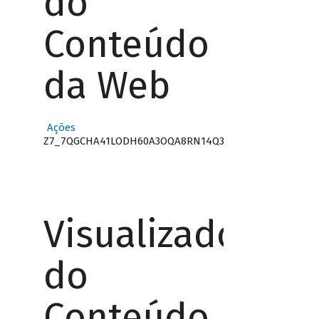
do
Conteúdo
da Web
Ações
Z7_7QGCHA41LODH60A3OQA8RN14Q3
Visualizador
do
Conteúdo