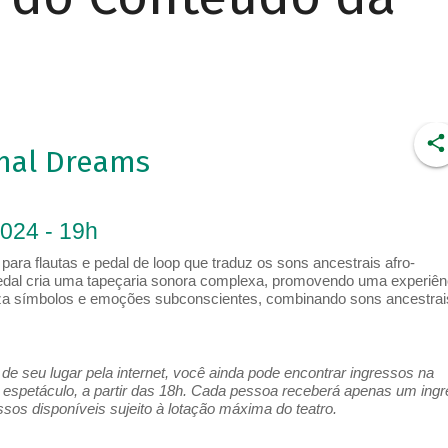
mal Dreams
2024 - 19h
ra flautas e pedal de loop que traduz os sons ancestrais afro-
dal cria uma tapeçaria sonora complexa, promovendo uma experiên
aliza símbolos e emoções subconscientes, combinando sons ancestrai
e seu lugar pela internet, você ainda pode encontrar ingressos na
espetáculo, a partir das 18h. Cada pessoa receberá apenas um ing
os disponíveis sujeito à lotação máxima do teatro.