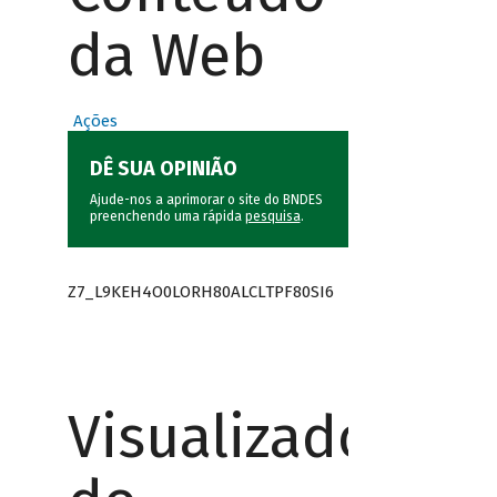
da Web
Ações
DÊ SUA OPINIÃO
Ajude-nos a aprimorar o site do BNDES
preenchendo uma rápida
pesquisa
.
Z7_L9KEH4O0LORH80ALCLTPF80SI6
Visualizador