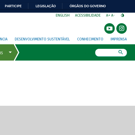
PARTICIPE
LEGISLAÇÃO
ÓRGÃOS DO GOVERNO
⁣
ENGLISH
ACESSIBILIDADE
A+
A-
NCIA
DESENVOLVIMENTO SUSTENTÁVEL
CONHECIMENTO
IMPRENSA
Busca
gem de tela