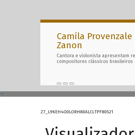
Camila Provenzale 
Zanon
Cantora e violonista apresentam r
compositores clássicos brasileiros
Z7_L9KEH4O0LORH80ALCLTPF80S21
Visualizado