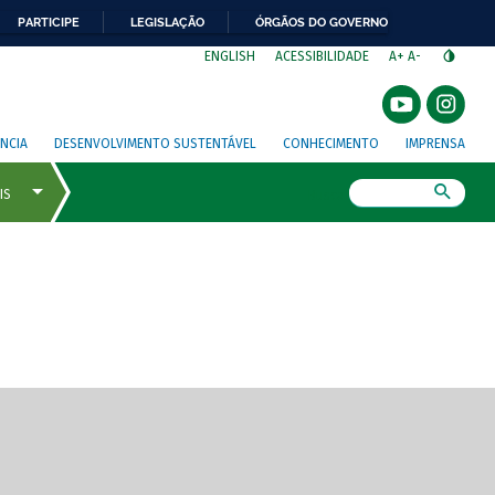
PARTICIPE
LEGISLAÇÃO
ÓRGÃOS DO GOVERNO
⁣
ENGLISH
ACESSIBILIDADE
A+
A-
NCIA
DESENVOLVIMENTO SUSTENTÁVEL
CONHECIMENTO
IMPRENSA
Busca
gem de tela