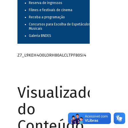
Reserva de ingressos
Filmes e festivais de cinema
Receba a programação
Concursos para Escolha de Espetáculos
Musicais
Galeria BNDES
Z7_L9KEH4O0LORH80ALCLTPF80SI4
Visualizador
do
Conteúdo