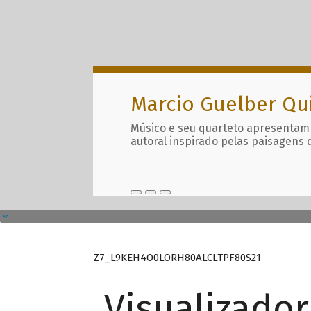
Marcio Guelber Qu
Músico e seu quarteto apresentam
autoral inspirado pelas paisagens 
Z7_L9KEH4O0LORH80ALCLTPF80S21
Visualizado