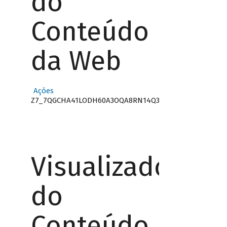
do
Conteúdo
da Web
Ações
Z7_7QGCHA41LODH60A3OQA8RN14Q3
Visualizador
do
Conteúdo