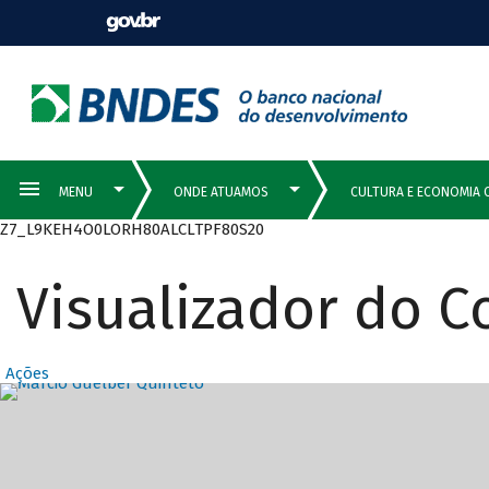
Z7_L9KEH4O0LORH80ALCLTPF80S20
Visualizador do 
Ações
Destaques Prin