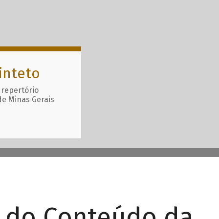
inteto
 repertório
de Minas Gerais
r do Conteúdo da