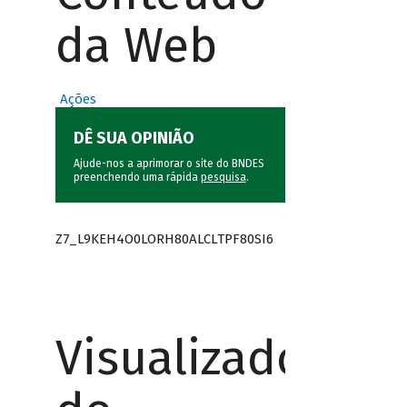
da Web
Ações
DÊ SUA OPINIÃO
Ajude-nos a aprimorar o site do BNDES
preenchendo uma rápida
pesquisa
.
Z7_L9KEH4O0LORH80ALCLTPF80SI6
Visualizador