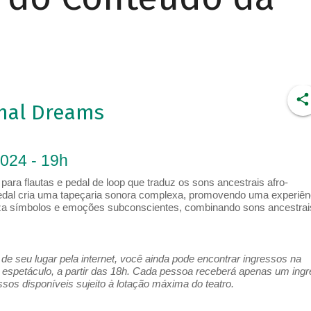
mal Dreams
2024 - 19h
ra flautas e pedal de loop que traduz os sons ancestrais afro-
dal cria uma tapeçaria sonora complexa, promovendo uma experiên
aliza símbolos e emoções subconscientes, combinando sons ancestrai
e seu lugar pela internet, você ainda pode encontrar ingressos na
espetáculo, a partir das 18h. Cada pessoa receberá apenas um ing
os disponíveis sujeito à lotação máxima do teatro.