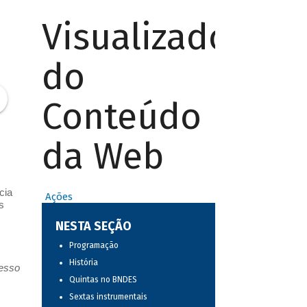
Visualizador
do
Conteúdo
da Web
cia
Ações
s
NESTA SEÇÃO
Programação
História
resso
Quintas no BNDES
Sextas instrumentais