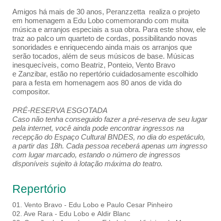
Amigos há mais de 30 anos, Peranzzetta realiza o projeto
em homenagem a Edu Lobo comemorando com muita
música e arranjos especiais a sua obra. Para este show, ele
traz ao palco um quarteto de cordas, possibilitando novas
sonoridades e enriquecendo ainda mais os arranjos que
serão tocados, além de seus músicos de base. Músicas
inesquecíveis, como Beatriz, Ponteio, Vento Bravo
e Zanzibar, estão no repertório cuidadosamente escolhido
para a festa em homenagem aos 80 anos de vida do
compositor.
PRÉ-RESERVA ESGOTADA
Caso não tenha conseguido fazer a pré-reserva de seu lugar
pela internet, você ainda pode encontrar ingressos na
recepção do Espaço Cultural BNDES, no dia do espetáculo,
a partir das 18h. Cada pessoa receberá apenas um ingresso
com lugar marcado, estando o número de ingressos
disponíveis sujeito à lotação máxima do teatro.
Repertório
01. Vento Bravo - Edu Lobo e Paulo Cesar Pinheiro
02. Ave Rara - Edu Lobo e Aldir Blanc