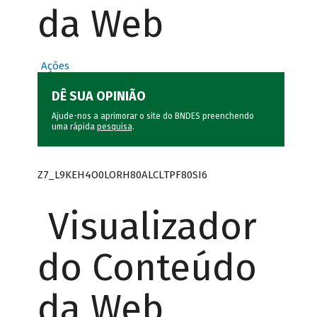
da Web
Ações
DÊ SUA OPINIÃO
Ajude-nos a aprimorar o site do BNDES preenchendo
uma rápida
pesquisa
.
Z7_L9KEH4O0LORH80ALCLTPF80SI6
Visualizador
do Conteúdo
da Web