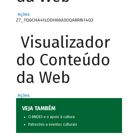
Ações
Z7_7QGCHA41LODH60A3OQA8RN14Q3
Visualizador
do Conteúdo
da Web
Ações
VEJA TAMBÉM
O BNDES e o apoio à cultura
Patrocínio a eventos culturais