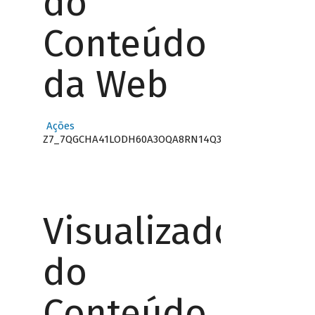
do
Conteúdo
da Web
Ações
Z7_7QGCHA41LODH60A3OQA8RN14Q3
Visualizador
do
Conteúdo