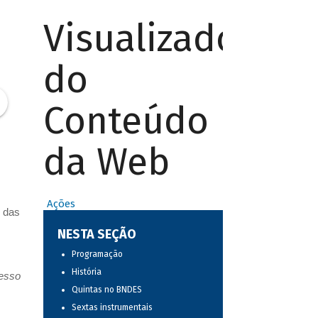
Visualizador
do
Conteúdo
da Web
Ações
 das
NESTA SEÇÃO
Programação
História
resso
Quintas no BNDES
Sextas instrumentais