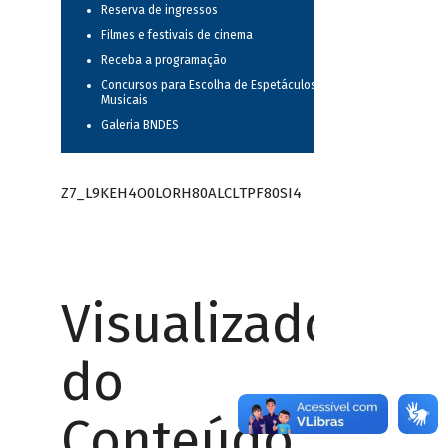
Reserva de ingressos
Filmes e festivais de cinema
Receba a programação
Concursos para Escolha de Espetáculos
Musicais
Galeria BNDES
Z7_L9KEH4O0LORH80ALCLTPF80SI4
Visualizador
do
Conteúdo