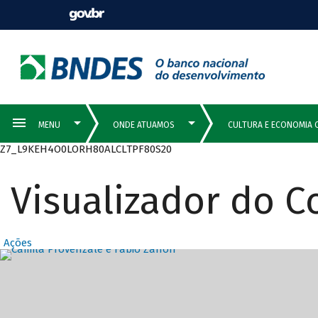
Z7_L9KEH4O0LORH80ALCLTPF80S20
Visualizador do 
Ações
Destaques Prin