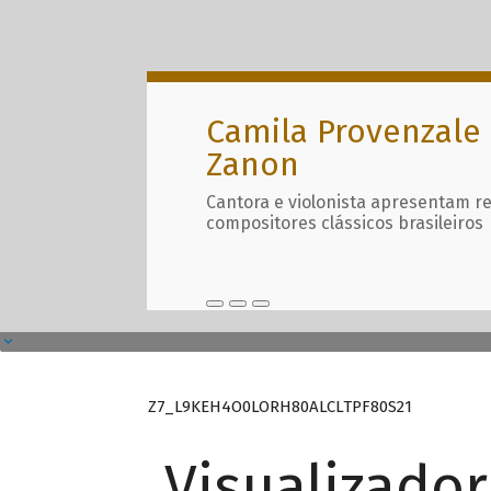
Camila Provenzale 
Zanon
Cantora e violonista apresentam r
compositores clássicos brasileiros
Z7_L9KEH4O0LORH80ALCLTPF80S21
Visualizado