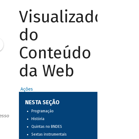
Visualizador
do
Conteúdo
da Web
Ações
NESTA SEÇÃO
Programação
resso
História
Quintas no BNDES
Sextas instrumentais