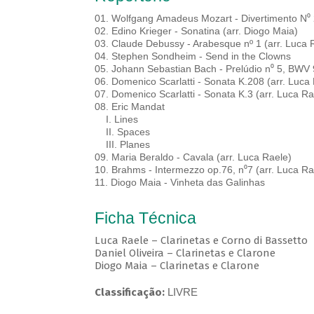
01. Wolfgang Amadeus Mozart - Divertimento N⁰
02. Edino Krieger - Sonatina (arr. Diogo Maia)
03. Claude Debussy - Arabesque nº 1 (arr. Luca 
04. Stephen Sondheim - Send in the Clowns
05. Johann Sebastian Bach - Prelúdio n⁰ 5, BWV 
06. Domenico Scarlatti - Sonata K.208 (arr. Luca
07. Domenico Scarlatti - Sonata K.3 (arr. Luca R
08. Eric Mandat
I. Lines
II. Spaces
III. Planes
09. Maria Beraldo - Cavala (arr. Luca Raele)
10. Brahms - Intermezzo op.76, n⁰7 (arr. Luca R
11. Diogo Maia - Vinheta das Galinhas
Ficha Técnica
Luca Raele – Clarinetas e Corno di Bassetto
Daniel Oliveira – Clarinetas e Clarone
Diogo Maia – Clarinetas e Clarone
Classificação:
LIVRE