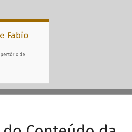
e Fabio
epertório de
r do Conteúdo da