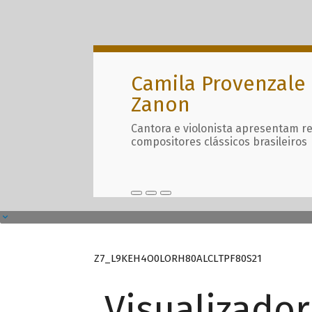
Camila Provenzale 
Zanon
Cantora e violonista apresentam r
compositores clássicos brasileiros
Z7_L9KEH4O0LORH80ALCLTPF80S21
Visualizado