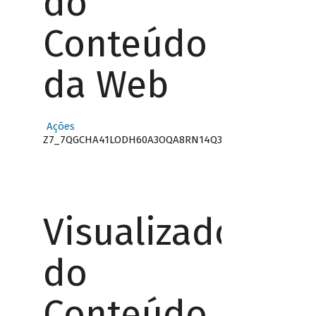
do
Conteúdo
da Web
Ações
Z7_7QGCHA41LODH60A3OQA8RN14Q3
Visualizador
do
Conteúdo