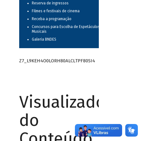
Reserva de ingressos
Filmes e festivais de cinema
Receba a programação
Concursos para Escolha de Espetáculos
Musicais
Galeria BNDES
Z7_L9KEH4O0LORH80ALCLTPF80SI4
Visualizador
do
Conteúdo