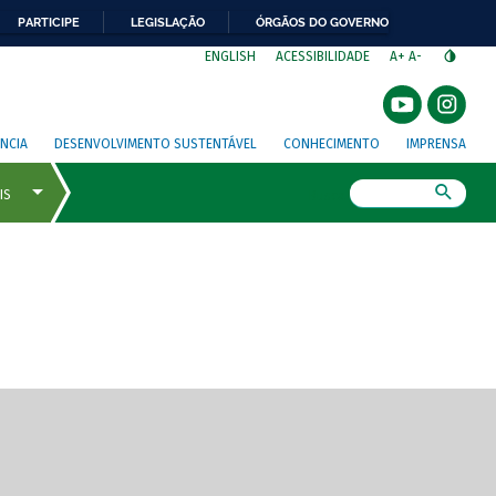
PARTICIPE
LEGISLAÇÃO
ÓRGÃOS DO GOVERNO
⁣
ENGLISH
ACESSIBILIDADE
A+
A-
NCIA
DESENVOLVIMENTO SUSTENTÁVEL
CONHECIMENTO
IMPRENSA
Busca
gem de tela