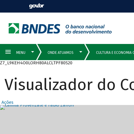
Z7_L9KEH4O0LORH80ALCLTPF80S20
Visualizador do 
Ações
Destaques Prin