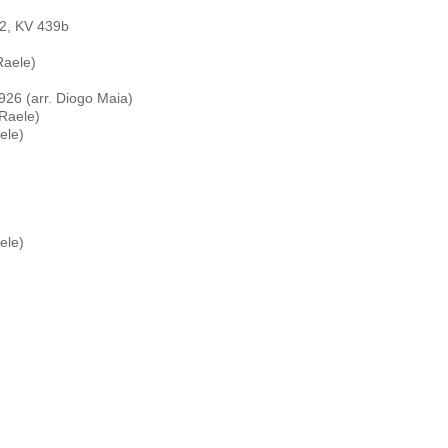
 2, KV 439b
Raele)
926 (arr. Diogo Maia)
 Raele)
aele)
aele)