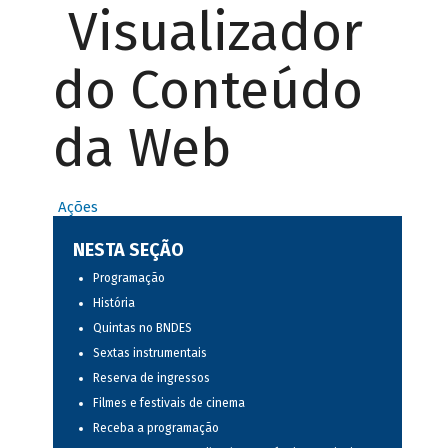
Visualizador
do Conteúdo
da Web
Ações
NESTA SEÇÃO
Programação
História
Quintas no BNDES
Sextas instrumentais
Reserva de ingressos
Filmes e festivais de cinema
Receba a programação