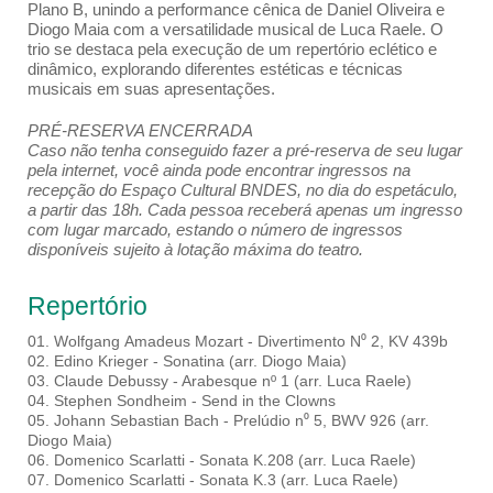
Plano B, unindo a performance cênica de Daniel Oliveira e
Diogo Maia com a versatilidade musical de Luca Raele. O
trio se destaca pela execução de um repertório eclético e
dinâmico, explorando diferentes estéticas e técnicas
musicais em suas apresentações.
PRÉ-RESERVA ENCERRADA
Caso não tenha conseguido fazer a pré-reserva de seu lugar
pela internet, você ainda pode encontrar ingressos na
recepção do Espaço Cultural BNDES, no dia do espetáculo,
a partir das 18h. Cada pessoa receberá apenas um ingresso
com lugar marcado, estando o número de ingressos
disponíveis sujeito à lotação máxima do teatro.
Repertório
01. Wolfgang Amadeus Mozart - Divertimento N⁰ 2, KV 439b
02. Edino Krieger - Sonatina (arr. Diogo Maia)
03. Claude Debussy - Arabesque nº 1 (arr. Luca Raele)
04. Stephen Sondheim - Send in the Clowns
05. Johann Sebastian Bach - Prelúdio n⁰ 5, BWV 926 (arr.
Diogo Maia)
06. Domenico Scarlatti - Sonata K.208 (arr. Luca Raele)
07. Domenico Scarlatti - Sonata K.3 (arr. Luca Raele)