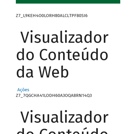
Z7_L9KEH4O0LORH80ALCLTPF80SI6
Visualizador
do Conteúdo
da Web
Ações
Z7_7QGCHA41LODH60A3OQA8RN14Q3
Visualizador