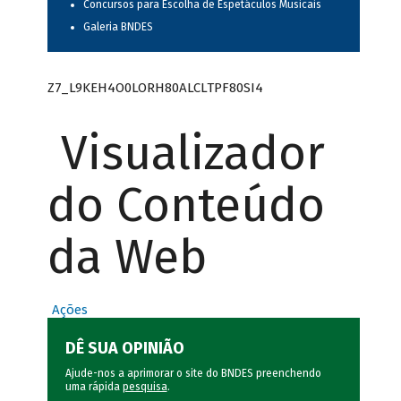
Concursos para Escolha de Espetáculos Musicais
Galeria BNDES
Z7_L9KEH4O0LORH80ALCLTPF80SI4
Visualizador
do Conteúdo
da Web
Ações
DÊ SUA OPINIÃO
Ajude-nos a aprimorar o site do BNDES preenchendo
uma rápida
pesquisa
.