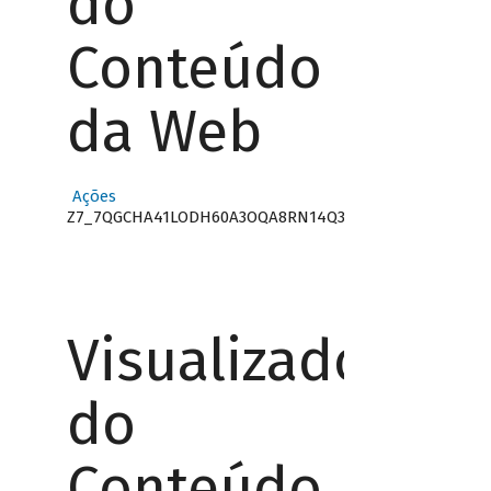
do
Conteúdo
da Web
Ações
Z7_7QGCHA41LODH60A3OQA8RN14Q3
Visualizador
do
Conteúdo