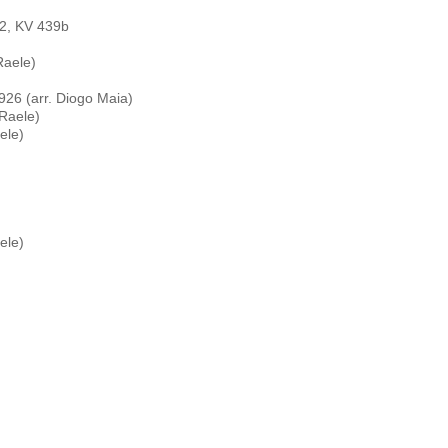
 2, KV 439b
Raele)
926 (arr. Diogo Maia)
 Raele)
aele)
aele)