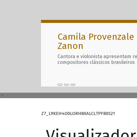
Camila Provenzale 
Zanon
Cantora e violonista apresentam r
compositores clássicos brasileiros
Z7_L9KEH4O0LORH80ALCLTPF80S21
Visualizado