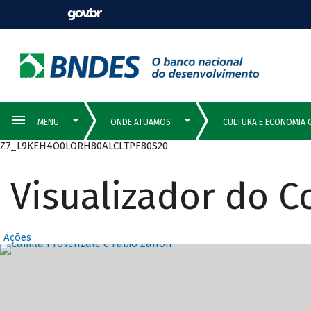
Z7_L9KEH4O0LORH80ALCLTPF80S20
Visualizador do 
Ações
Destaques Prin