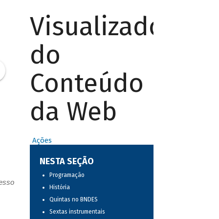
Visualizador
do
Conteúdo
da Web
Ações
NESTA SEÇÃO
Programação
resso
História
Quintas no BNDES
Sextas instrumentais