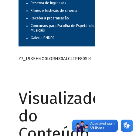
Reserva de ingressos
Filmes e festivais de cinema
Receba a programação
Concursos para Escolha de Espetáculos
Musicais
Galeria BNDES
Z7_L9KEH4O0LORH80ALCLTPF80SI4
Visualizador
do
Conteúdo