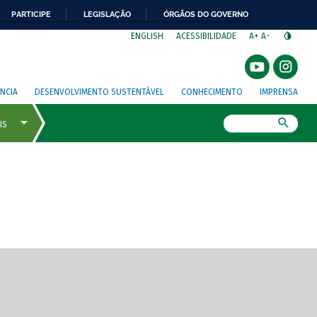
PARTICIPE
LEGISLAÇÃO
ÓRGÃOS DO GOVERNO
⁣
ENGLISH
ACESSIBILIDADE
A+
A-
NCIA
DESENVOLVIMENTO SUSTENTÁVEL
CONHECIMENTO
IMPRENSA
Busca
gem de tela