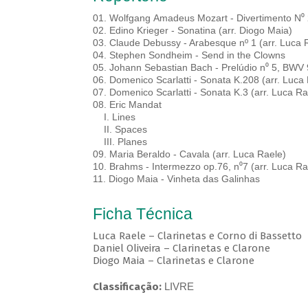
01. Wolfgang Amadeus Mozart - Divertimento N⁰
02. Edino Krieger - Sonatina (arr. Diogo Maia)
03. Claude Debussy - Arabesque nº 1 (arr. Luca 
04. Stephen Sondheim - Send in the Clowns
05. Johann Sebastian Bach - Prelúdio n⁰ 5, BWV 
06. Domenico Scarlatti - Sonata K.208 (arr. Luca
07. Domenico Scarlatti - Sonata K.3 (arr. Luca R
08. Eric Mandat
I. Lines
II. Spaces
III. Planes
09. Maria Beraldo - Cavala (arr. Luca Raele)
10. Brahms - Intermezzo op.76, n⁰7 (arr. Luca R
11. Diogo Maia - Vinheta das Galinhas
Ficha Técnica
Luca Raele – Clarinetas e Corno di Bassetto
Daniel Oliveira – Clarinetas e Clarone
Diogo Maia – Clarinetas e Clarone
Classificação:
LIVRE