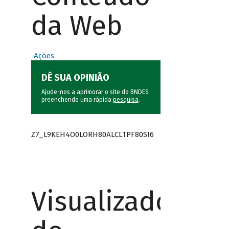
da Web
Ações
DÊ SUA OPINIÃO
Ajude-nos a aprimorar o site do BNDES
preenchendo uma rápida
pesquisa
.
Z7_L9KEH4O0LORH80ALCLTPF80SI6
Visualizador