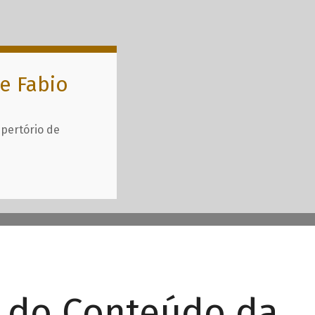
e Fabio
epertório de
r do Conteúdo da