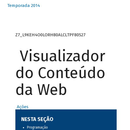
Temporada 2014
Z7_L9KEH4O0LORH80ALCLTPF80S27
Visualizador
do Conteúdo
da Web
Ações
NESTA SEÇÃO
Programação