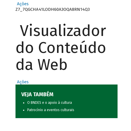
Ações
Z7_7QGCHA41LODH60A3OQA8RN14Q3
Visualizador
do Conteúdo
da Web
Ações
VEJA TAMBÉM
O BNDES e o apoio à cultura
Patrocínio a eventos culturais