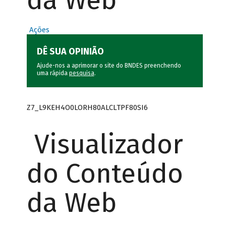
da Web
Ações
DÊ SUA OPINIÃO
Ajude-nos a aprimorar o site do BNDES preenchendo
uma rápida
pesquisa
.
Z7_L9KEH4O0LORH80ALCLTPF80SI6
Visualizador
do Conteúdo
da Web