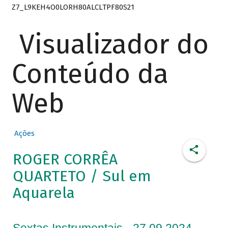
Z7_L9KEH4O0LORH80ALCLTPF80S21
Visualizador do
Conteúdo da
Web
Ações
ROGER CORRÊA
QUARTETO / Sul em
Aquarela