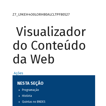
Z7_L9KEH4O0LORH80ALCLTPF80S27
Visualizador
do Conteúdo
da Web
Ações
NESTA SEÇÃO
Programação
História
Quintas no BNDES