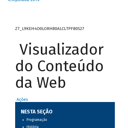
Z7_L9KEH4O0LORH80ALCLTPF80S27
Visualizador
do Conteúdo
da Web
Ações
NESTA SEÇÃO
Programação
História