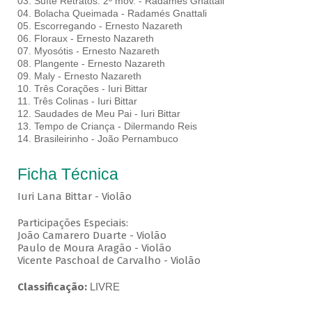
03. Suíte Retratos: 2º mov. - Radamés Gnattali
04. Bolacha Queimada - Radamés Gnattali
05. Escorregando - Ernesto Nazareth
06. Floraux - Ernesto Nazareth
07. Myosótis - Ernesto Nazareth
08. Plangente - Ernesto Nazareth
09. Maly - Ernesto Nazareth
10. Três Corações - Iuri Bittar
11. Três Colinas - Iuri Bittar
12. Saudades de Meu Pai - Iuri Bittar
13. Tempo de Criança - Dilermando Reis
14. Brasileirinho - João Pernambuco
Ficha Técnica
Iuri Lana Bittar - Violão
Participações Especiais:
João Camarero Duarte - Violão
Paulo de Moura Aragão - Violão
Vicente Paschoal de Carvalho - Violão
Classificação:
LIVRE