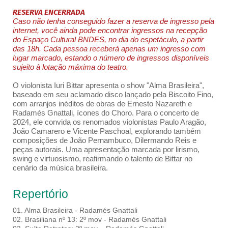
RESERVA ENCERRADA
Caso não tenha conseguido fazer a reserva de ingresso pela
internet, você ainda pode encontrar ingressos na recepção
do Espaço Cultural BNDES, no dia do espetáculo, a partir
das 18h. Cada pessoa receberá apenas um ingresso com
lugar marcado, estando o número de ingressos disponíveis
sujeito à lotação máxima do teatro.
O violonista Iuri Bittar apresenta o show "Alma Brasileira",
baseado em seu aclamado disco lançado pela Biscoito Fino,
com arranjos inéditos de obras de Ernesto Nazareth e
Radamés Gnattali, ícones do Choro. Para o concerto de
2024, ele convida os renomados violonistas Paulo Aragão,
João Camarero e Vicente Paschoal, explorando também
composições de João Pernambuco, Dilermando Reis e
peças autorais. Uma apresentação marcada por lirismo,
swing e virtuosismo, reafirmando o talento de Bittar no
cenário da música brasileira.
Repertório
01. Alma Brasileira - Radamés Gnattali
02. Brasiliana nº 13: 2º mov - Radamés Gnattali