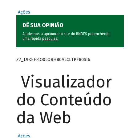
Ações
DÊ SUA OPINIÃO
Ajude-nos a aprimorar o site do BNDES preenchendo
uma rápida
pesquisa
.
Z7_L9KEH4O0LORH80ALCLTPF80SI6
Visualizador
do Conteúdo
da Web
Ações