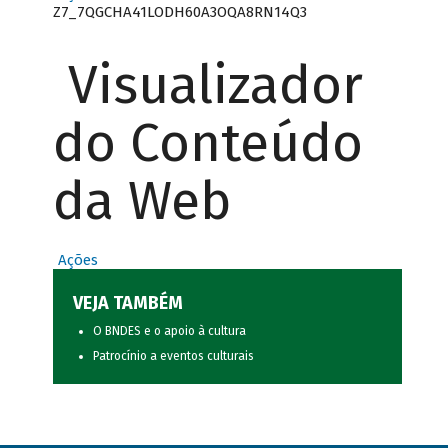
Z7_7QGCHA41LODH60A3OQA8RN14Q3
Visualizador
do Conteúdo
da Web
Ações
VEJA TAMBÉM
O BNDES e o apoio à cultura
Patrocínio a eventos culturais