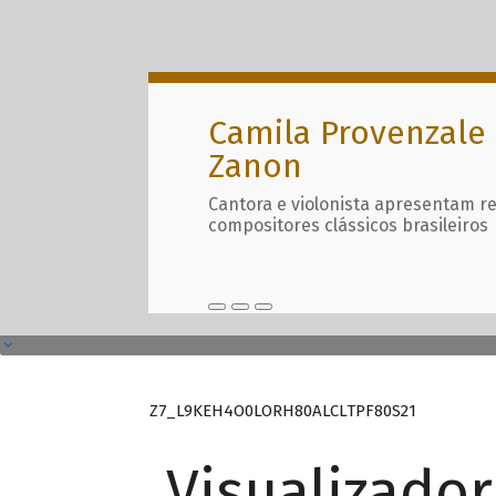
Camila Provenzale 
Zanon
Cantora e violonista apresentam r
compositores clássicos brasileiros
Z7_L9KEH4O0LORH80ALCLTPF80S21
Visualizado