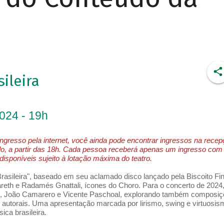
ileira
2024 - 19h
ngresso pela internet, você ainda pode encontrar ingressos na rece
o, a partir das 18h. Cada pessoa receberá apenas um ingresso com
isponíveis sujeito à lotação máxima do teatro.
 Brasileira", baseado em seu aclamado disco lançado pela Biscoito Fin
reth e Radamés Gnattali, ícones do Choro. Para o concerto de 2024,
o, João Camarero e Vicente Paschoal, explorando também composi
utorais. Uma apresentação marcada por lirismo, swing e virtuosis
ica brasileira.