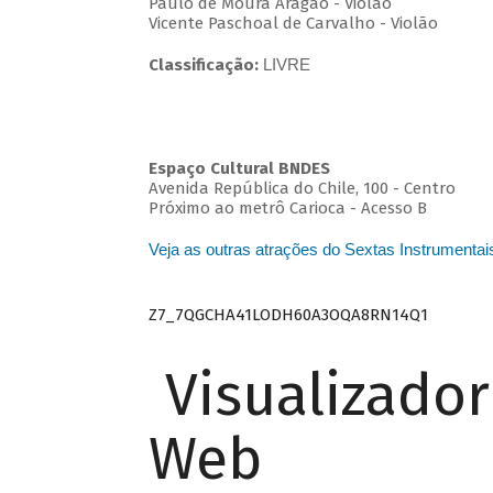
Paulo de Moura Aragão - Violão
Vicente Paschoal de Carvalho - Violão
Classificação:
LIVRE
Espaço Cultural BNDES
Avenida República do Chile, 100 - Centro
Próximo ao metrô Carioca - Acesso B
Veja as outras atrações do Sextas Instrumentai
Z7_7QGCHA41LODH60A3OQA8RN14Q1
Visualizado
Web