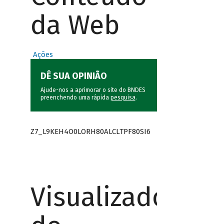
da Web
Ações
DÊ SUA OPINIÃO
Ajude-nos a aprimorar o site do BNDES
preenchendo uma rápida
pesquisa
.
Z7_L9KEH4O0LORH80ALCLTPF80SI6
Visualizador