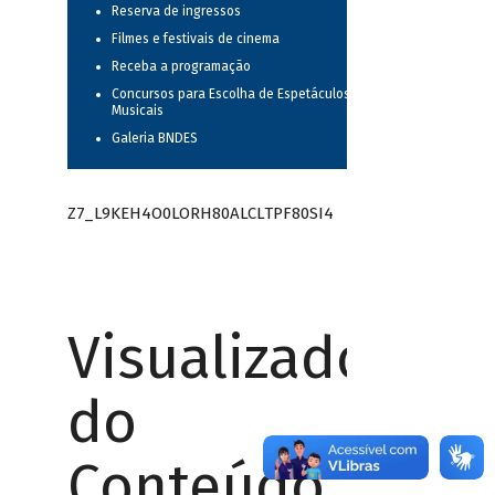
Reserva de ingressos
Filmes e festivais de cinema
Receba a programação
Concursos para Escolha de Espetáculos
Musicais
Galeria BNDES
Z7_L9KEH4O0LORH80ALCLTPF80SI4
Visualizador
do
Conteúdo