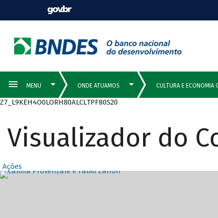
Z7_L9KEH4O0LORH80ALCLTPF80S20
Visualizador do 
Ações
Destaques Prin