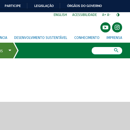
PARTICIPE
LEGISLAÇÃO
ÓRGÃOS DO GOVERNO
⁣
ENGLISH
ACESSIBILIDADE
A+
A-
NCIA
DESENVOLVIMENTO SUSTENTÁVEL
CONHECIMENTO
IMPRENSA
Busca
gem de tela