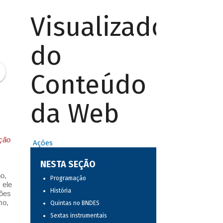
Visualizador
do
Conteúdo
da Web
pção
Ações
NESTA SEÇÃO
o,
Programação
 ele
História
ções
mo,
Quintas no BNDES
Sextas instrumentais