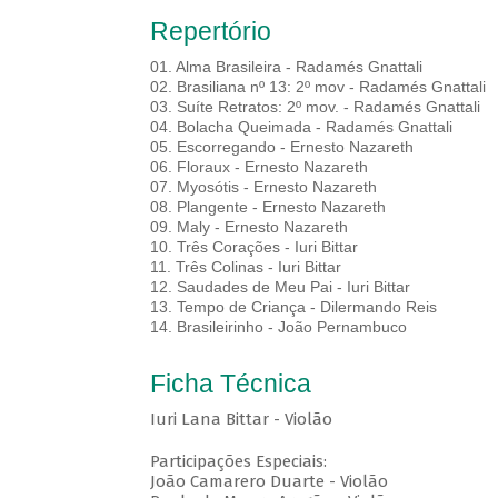
Repertório
01. Alma Brasileira - Radamés Gnattali
02. Brasiliana nº 13: 2º mov - Radamés Gnattali
03. Suíte Retratos: 2º mov. - Radamés Gnattali
04. Bolacha Queimada - Radamés Gnattali
05. Escorregando - Ernesto Nazareth
06. Floraux - Ernesto Nazareth
07. Myosótis - Ernesto Nazareth
08. Plangente - Ernesto Nazareth
09. Maly - Ernesto Nazareth
10. Três Corações - Iuri Bittar
11. Três Colinas - Iuri Bittar
12. Saudades de Meu Pai - Iuri Bittar
13. Tempo de Criança - Dilermando Reis
14. Brasileirinho - João Pernambuco
Ficha Técnica
Iuri Lana Bittar - Violão
Participações Especiais:
João Camarero Duarte - Violão