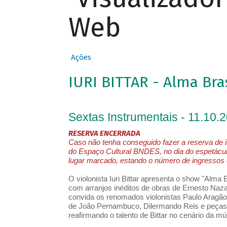
Web
Ações
IURI BITTAR - Alma Bras
Sextas Instrumentais - 11.10.
RESERVA ENCERRADA
Caso não tenha conseguido fazer a reserva de i
do Espaço Cultural BNDES, no dia do espetácul
lugar marcado, estando o número de ingressos d
O violonista Iuri Bittar apresenta o show "Alma
com arranjos inéditos de obras de Ernesto Naza
convida os renomados violonistas Paulo Aragã
de João Pernambuco, Dilermando Reis e peças a
reafirmando o talento de Bittar no cenário da mús