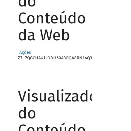
do
Conteúdo
da Web
Ações
Z7_7QGCHA41LODH60A3OQA8RN14Q3
Visualizador
do
Conteúdo