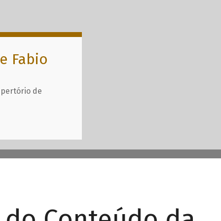
e Fabio
epertório de
r do Conteúdo da